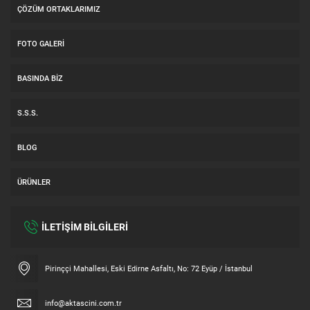
ÇÖZÜM ORTAKLARIMIZ
FOTO GALERI
BASINDA BIZ
S.S.S.
BLOG
ÜRÜNLER
İLETİŞİM BİLGİLERİ
Müşteri Temsilcisi
Pirinççi Mahallesi, Eski Edirne Asfaltı, No: 72 Eyüp / İstanbul
info@aktascini.com.tr