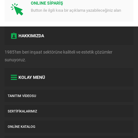
ONLINE SİPARİŞ
Button ile ilgili kısa bir açıklama yazabileceğiniz alan
HAKKIMIZDA
1985'ten beri inşaat sektörüne kaliteli ve estetik çözümler
sunuyoruz.
KOLAY MENÜ
TANITIM VIDEOSU
SERTIFIKALARIMIZ
ONLINE KATALOG