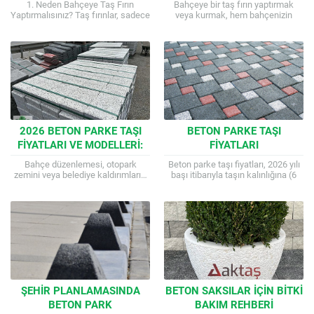
1. Neden Bahçeye Taş Fırın
Bahçeye bir taş fırın yaptırmak
(2026)
Yaptırmalısınız? Taş fırınlar, sadece
veya kurmak, hem bahçenizin
görsel birer aksesuar değildir.
havasını değiştirir hem de
Onları modern mutfak fırınlarından
ekmekten pizzaya, ağır ateşte
ayıran temel fark,...
pişen et yemeklerine...
2026 BETON PARKE TAŞI
BETON PARKE TAŞI
FIYATLARI VE MODELLERI:
FIYATLARI
KAPSAMLI MALIYET
Bahçe düzenlemesi, otopark
Beton parke taşı fiyatları, 2026 yılı
REHBERI
zemini veya belediye kaldırımları…
başı itibarıyla taşın kalınlığına (6
Kullanım alanı ne olursa olsun,
cm veya 8 cm), rengine, modeline
doğru zemin kaplamasını seçmek
ve nakliye mesafesine...
hem bütçenizi hem de...
ŞEHIR PLANLAMASINDA
BETON SAKSILAR İÇIN BITKI
BETON PARK
BAKIM REHBERI