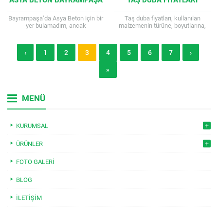
Bayrampaşa’da Asya Beton için bir
Taş duba fiyatları, kullanılan
yer bulamadım, ancak
malzemenin türüne, boyutlarına,
Sancaktepe’de bulunan bir
işçiliğine ve satın alınacak adete
şubesinin bilgilerini aşağıda
göre önemli farklılıklar gösterir. Bu
paylaşıyorum. Bu konum haritada
nedenle, sabit bir...
‹
1
2
3
4
5
6
7
›
gösterilmiştir. Asya...
»
MENÜ
KURUMSAL
ÜRÜNLER
FOTO GALERI
BLOG
İLETIŞIM