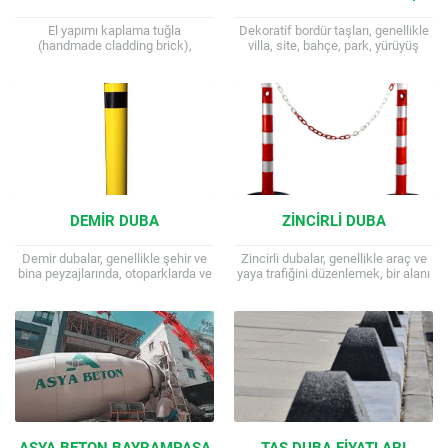
El yapımı kaplama tuğla
Dekoratif bordür taşları, genellikle
(handmade cladding brick),
villa, site, bahçe, park, yürüyüş
genellikle kil, toprak ve kum
yolları ve peyzaj düzenlemelerinde
karışımından, zanaatkarlar
sınırları belirlemek, estetik bir
tarafından özel kalıplarda elle şekil
görünüm sağlamak ve...
verilerek...
DEMIR DUBA
ZINCIRLI DUBA
Demir dubalar, genellikle şehir ve
Zincirli dubalar, genellikle araç ve
bina peyzajlarında, otoparklarda ve
yaya trafiğini düzenlemek, bir alanı
girişlerde hem güvenlik hem de
geçici veya kalıcı olarak kapatmak
estetik amaçlarla kullanılan metal
ya da estetik bir sınır...
bariyerlerdir. Çok...
ASYA BETON BAYRAMPAŞA
TAŞ DUBA FIYATLARI