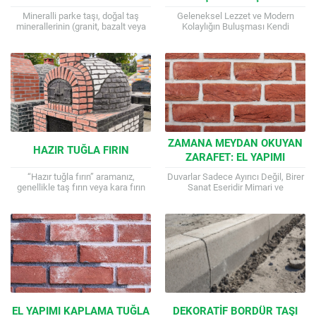
LEZZETINI GETIRMENIN EN
Mineralli parke taşı, doğal taş
Geleneksel Lezzet ve Modern
KOLAY YOLU
minerallerinin (granit, bazalt veya
Kolaylığın Buluşması Kendi
kuvars) beton yüzeyine
bahçenizde, tıpkı
preslenmesiyle üretilen, hem
büyükannelerinizin yaptığı gibi, çıtır
görsel hem de teknik açıdan...
çıtır ekmekler, otantik İtalyan
pizzaları veya sulu...
ZAMANA MEYDAN OKUYAN
HAZIR TUĞLA FIRIN
ZARAFET: EL YAPIMI
KAPLAMA TUĞLA İLE
“Hazır tuğla fırın” aramanız,
Duvarlar Sadece Ayırıcı Değil, Birer
DUVARLARINIZA KARAKTER
genellikle taş fırın veya kara fırın
Sanat Eseridir Mimari ve
olarak da bilinen, pizza, ekmek,
dekorasyon dünyasında,
KATIN
pide, lahmacun gibi yiyecekleri
mekanlara derinlik ve ruh katmanın
yüksek...
en etkili yollarından biri...
EL YAPIMI KAPLAMA TUĞLA
DEKORATIF BORDÜR TAŞI