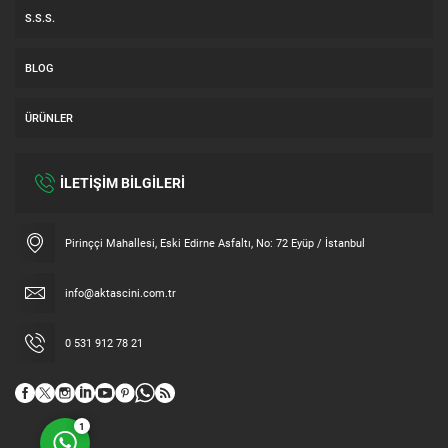
S.S.S.
BLOG
ÜRÜNLER
İLETİŞİM BİLGİLERİ
Müşteri Temsilcisi
Pirinççi Mahallesi, Eski Edirne Asfaltı, No: 72 Eyüp / İstanbul
info@aktascini.com.tr
0 531 912 78 21
Cevap Yaz
1