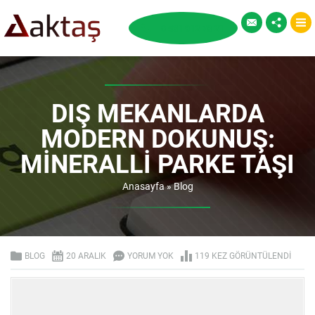
DIŞ MEKANLARDA
MODERN DOKUNUŞ:
MINERALLI PARKE TAŞI
Anasayfa
»
Blog
BLOG
20 ARALIK
YORUM YOK
119 KEZ GÖRÜNTÜLENDI