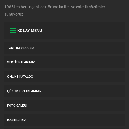
1985'ten beri inşaat sektörüne kaliteli ve estetik çözümler
sunuyoruz.
KOLAY MENÜ
TANITIM VIDEOSU
SERTIFIKALARIMIZ
ONLINE KATALOG
ÇÖZÜM ORTAKLARIMIZ
FOTO GALERI
BASINDA BIZ