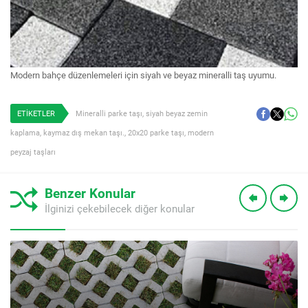
Modern bahçe düzenlemeleri için siyah ve beyaz mineralli taş uyumu.
ETİKETLER
Mineralli parke taşı
,
siyah beyaz zemin
kaplama
,
kaymaz dış mekan taşı.
,
20x20 parke taşı
,
modern
peyzaj taşları
Benzer Konular
İlginizi çekebilecek diğer konular