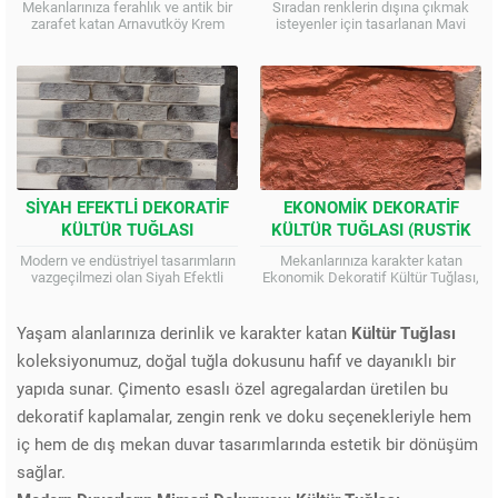
Mekanlarınıza ferahlık ve antik bir
Sıradan renklerin dışına çıkmak
KAPLAMA)
KAPLAMA)
zarafet katan Arnavutköy Krem
isteyenler için tasarlanan Mavi
Kültür Tuğlası, soft renk geçişleri
Kültür Tuğlası, okyanus tonlarını ve
ve gerçekçi taş dokusuyla öne
antik dokuyu duvarlarınıza taşır.
çıkar....
Derin mavi geçişleri...
SIYAH EFEKTLI DEKORATIF
EKONOMIK DEKORATIF
KÜLTÜR TUĞLASI
KÜLTÜR TUĞLASI (RUSTIK
(ANTRASIT HARMAN)
SERI)
Modern ve endüstriyel tasarımların
Mekanlarınıza karakter katan
vazgeçilmezi olan Siyah Efektli
Ekonomik Dekoratif Kültür Tuğlası,
Kültür Tuğlası, gri ve siyahın
gerçek tuğla dokusunu bütçe dostu
dramatik uyumunu duvarlarınıza
çözümlerle sunar. Hafif yapısı ve
taşır. Hafifletilmiş yapısı ve...
zengin dokusuyla iç...
Yaşam alanlarınıza derinlik ve karakter katan
Kültür Tuğlası
koleksiyonumuz, doğal tuğla dokusunu hafif ve dayanıklı bir
yapıda sunar. Çimento esaslı özel agregalardan üretilen bu
dekoratif kaplamalar, zengin renk ve doku seçenekleriyle hem
iç hem de dış mekan duvar tasarımlarında estetik bir dönüşüm
sağlar.