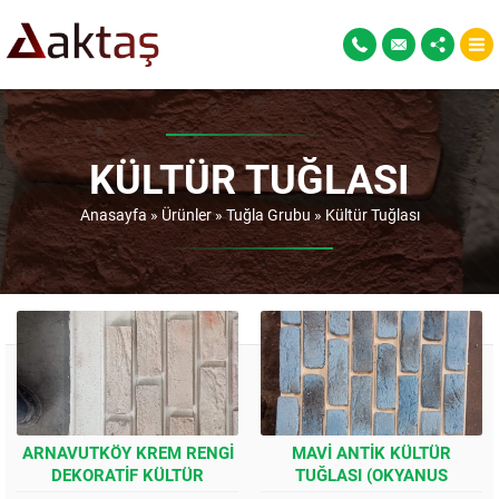
KÜLTÜR TUĞLASI
Anasayfa
»
Ürünler
»
Tuğla Grubu
»
Kültür Tuğlası
ARNAVUTKÖY KREM RENGI
MAVI ANTIK KÜLTÜR
DEKORATIF KÜLTÜR
TUĞLASI (OKYANUS
TUĞLASI (DOĞAL DOKULU
HARMANI DEKORATIF