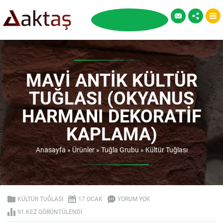
MAVI ANTIK KÜLTÜR
TUĞLASI (OKYANUS
HARMANI DEKORATIF
KAPLAMA)
Anasayfa
»
Ürünler
»
Tuğla Grubu
»
Kültür Tuğlası
KÜLTÜR TUĞLASI
17 OCAK
YORUM YOK
91 KEZ GÖRÜNTÜLENDI