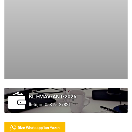
KLT-MAV-ANT-2026
İletişim:05319127821
Bize Whatsapp’tan Yazın