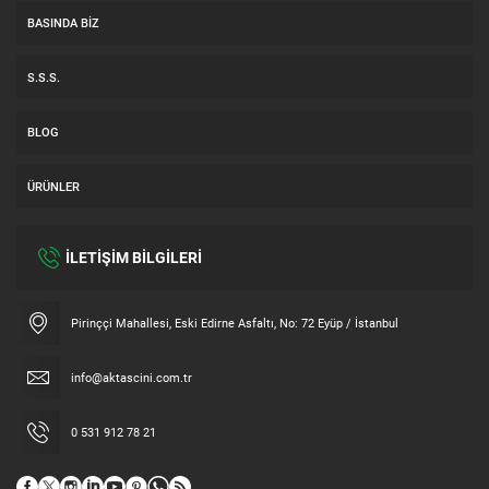
BASINDA BIZ
S.S.S.
BLOG
ÜRÜNLER
İLETİŞİM BİLGİLERİ
Müşteri Temsilcisi
Pirinççi Mahallesi, Eski Edirne Asfaltı, No: 72 Eyüp / İstanbul
info@aktascini.com.tr
0 531 912 78 21
Cevap Yaz