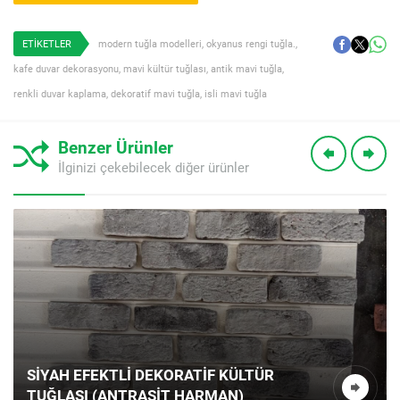
ETİKETLER
modern tuğla modelleri
,
okyanus rengi tuğla.
,
kafe duvar dekorasyonu
,
mavi kültür tuğlası
,
antik mavi tuğla
,
renkli duvar kaplama
,
dekoratif mavi tuğla
,
isli mavi tuğla
Benzer Ürünler
İlginizi çekebilecek diğer ürünler
EKONOMIK DEKORATIF KÜLTÜR TUĞLASI
(RUSTIK SERI)