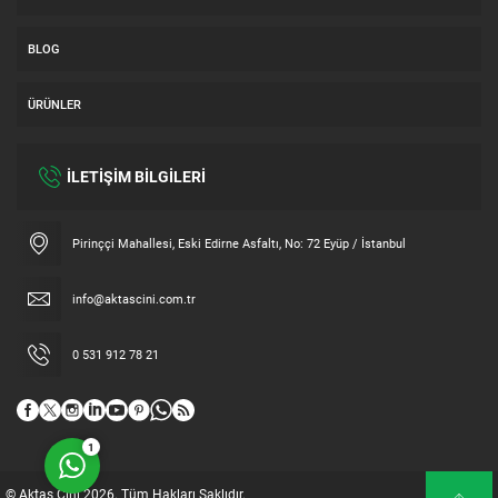
BLOG
ÜRÜNLER
İLETİŞİM BİLGİLERİ
Müşteri Temsilcisi
Pirinççi Mahallesi, Eski Edirne Asfaltı, No: 72 Eyüp / İstanbul
info@aktascini.com.tr
0 531 912 78 21
Cevap Yaz
1
© Aktaş Çini 2026. Tüm Hakları Saklıdır.