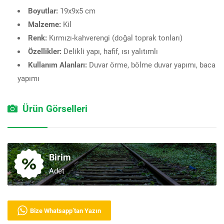
Boyutlar:
19x9x5 cm
Malzeme:
Kil
Renk:
Kırmızı-kahverengi (doğal toprak tonları)
Özellikler:
Delikli yapı, hafif, ısı yalıtımlı
Kullanım Alanları:
Duvar örme, bölme duvar yapımı, baca
yapımı
Ürün Görselleri
Birim
Adet
Bize Whatsapp’tan Yazın