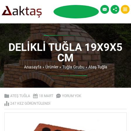
DELIKLI TUĞLA 19X9X5
CM
Anasayfa
»
Ürünler
»
Tuğla Grubu
»
Ateş Tuğla
ATEŞ TUĞLA
18 MART
YORUM YOK
247 KEZ GÖRÜNTÜLENDI