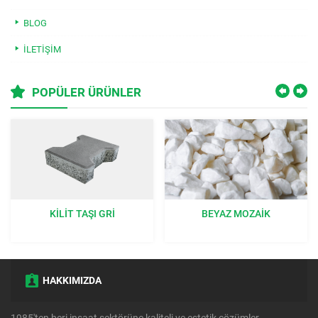
BLOG
İLETIŞIM
POPÜLER ÜRÜNLER
KILIT TAŞI GRI
BEYAZ MOZAIK
HAKKIMIZDA
1985'ten beri inşaat sektörüne kaliteli ve estetik çözümler