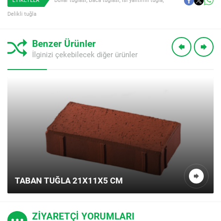
Delikli tuğla
Benzer Ürünler
İlginizi çekebilecek diğer ürünler
TABAN TUĞLA 21X11X5 CM
ZİYARETÇİ YORUMLARI