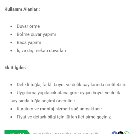
Kullanım Alanları:
Duvar örme
Bölme duvar yapımı
Baca yapımı
İç ve dış mekan duvarları
Ek Bilgiler:
Delikli tuğla, farklı boyut ve delik sayılarında üretilebilir.
Uygulama yapılacak alana göre uygun boyut ve delik
sayısında tuğla seçimi önemlidir.
Kurulum ve montaj hizmeti sağlanmaktadır.
Fiyat ve detaylı bilgi için lütfen iletişime geçiniz.
ETİKETLER
Duvar tuğlası
,
Baca tuğlası
,
Isı yalıtımlı tuğla
,