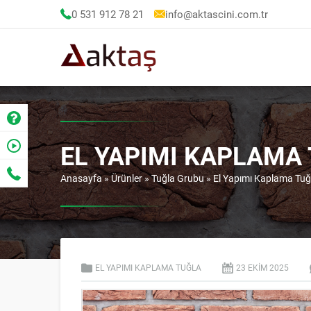
0 531 912 78 21
info@aktascini.com.tr
EL YAPIMI KAPLAMA 
Anasayfa
»
Ürünler
»
Tuğla Grubu
»
El Yapımı Kaplama Tuğ
EL YAPIMI KAPLAMA TUĞLA
23 EKIM
2025