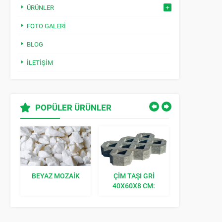
ÜRÜNLER
FOTO GALERI
BLOG
İLETIŞIM
POPÜLER ÜRÜNLER
BEYAZ MOZAIK
ÇIM TAŞI GRI
KILIT TAŞI K
40X60X8 CM:
BAHÇENIZE
DOĞAL BIR
DOKUNUŞ