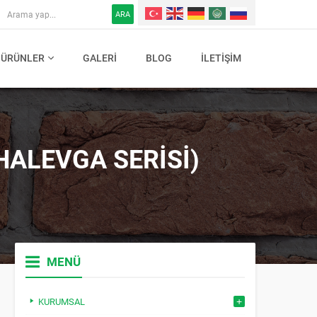
ARA
ÜRÜNLER
GALERI
BLOG
İLETIŞIM
HALEVGA SERISI)
MENÜ
KURUMSAL