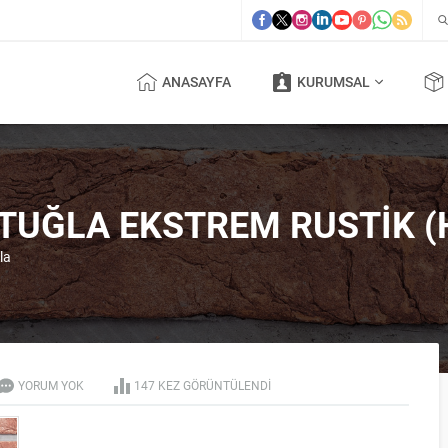
ANASAYFA
KURUMSAL
TUĞLA EKSTREM RUSTIK (
la
YORUM YOK
147 KEZ GÖRÜNTÜLENDI