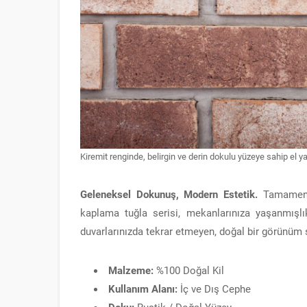
Kiremit renginde, belirgin ve derin dokulu yüzeye sahip el
Geleneksel Dokunuş, Modern Estetik.
Tamamen do
kaplama tuğla serisi, mekanlarınıza yaşanmışlı
duvarlarınızda tekrar etmeyen, doğal bir görünüm 
Malzeme:
%100 Doğal Kil
Kullanım Alanı:
İç ve Dış Cephe
Doku:
Rustik / Doğal Yüzey