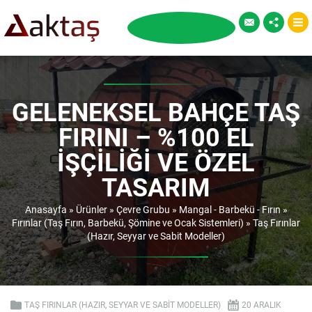
GELENEKSEL BAHÇE TAŞ
FIRINI – %100 EL
İŞÇILIĞI VE ÖZEL
TASARIM
Anasayfa
»
Ürünler
»
Çevre Grubu
»
Mangal - Barbekü - Fırın
»
Fırınlar (Taş Fırın, Barbekü, Şömine ve Ocak Sistemleri)
»
Taş Fırınlar
(Hazır, Seyyar ve Sabit Modeller)
TAŞ FIRINLAR (HAZIR, SEYYAR VE SABIT MODELLER)
20 ARALIK