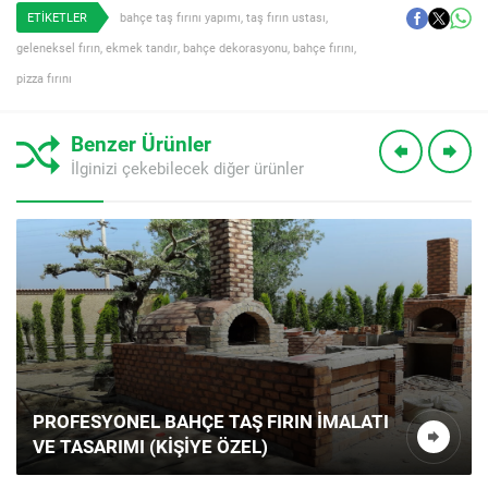
ETİKETLER
bahçe taş fırını yapımı
,
taş fırın ustası
,
geleneksel fırın
,
ekmek tandır
,
bahçe dekorasyonu
,
bahçe fırını
,
pizza fırını
Benzer Ürünler
İlginizi çekebilecek diğer ürünler
PROFESYONEL BAHÇE TAŞ FIRIN İMALATI
VE TASARIMI (KIŞIYE ÖZEL)
Müşteri Temsilcisi