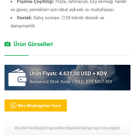
Pişirme Çeşitliliği:
Pizza, lahmacun, köy ekmeği, tandır
ve güveç yemekleri için ideal yüksek ısı muhafazası.
Destek:
Satış sonrası 7/24 teknik destek ve
danışmanlık.
Ürün Görselleri
Ürün Fiyatı: 4.631,00 USD + KDV
Benzersiz Stok Kodu (SKU): BTF-MST-35Y
Bize Whatsapp’tan Yazın
35 yıllık tecrübeyle inşa edilen dayanıklı bahçe taş fırını projesi.