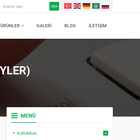
ARA
ÜRÜNLER
GALERI
BLOG
İLETIŞIM
EYLER)
MENÜ
KURUMSAL