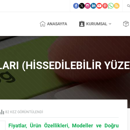
ANASAYFA
KURUMSAL
ARI (HISSEDILEBILIR YÜZ
82 KEZ GÖRÜNTÜLENDI
Fiyatlar, Ürün Özellikleri, Modeller ve Doğru