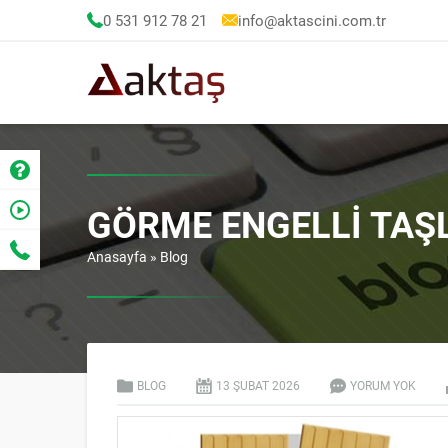
0 531 912 78 21
info@aktascini.com.tr
GÖRME ENGELLI TAŞL
Anasayfa
»
Blog
BLOG
13 ŞUBAT
2026
YORUM YOK