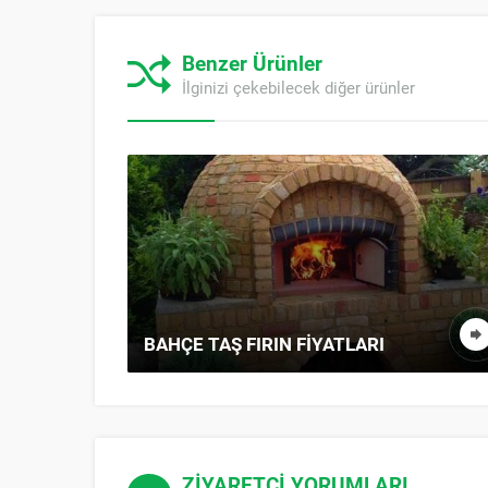
Benzer Ürünler
İlginizi çekebilecek diğer ürünler
A
BAHÇE TAŞ FIRIN FIYATLARI
ZİYARETÇİ YORUMLARI