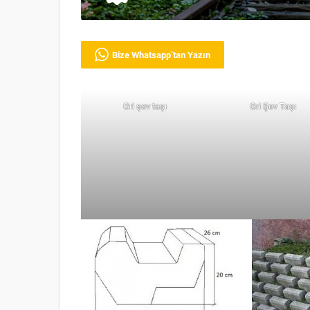
Bize Whatsapp’tan Yazın
Gri şev taşı
Gri Şev Taşı