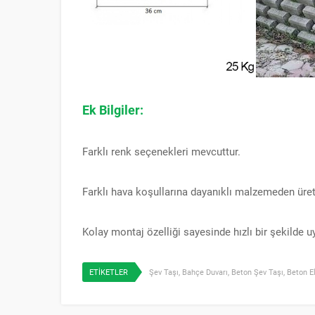
Ek Bilgiler:
Farklı renk seçenekleri mevcuttur.
Farklı hava koşullarına dayanıklı malzemeden üreti
Kolay montaj özelliği sayesinde hızlı bir şekilde uy
ETİKETLER
Şev Taşı
,
Bahçe Duvarı
,
Beton Şev Taşı
,
Beton 