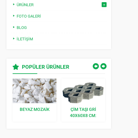
ÜRÜNLER
FOTO GALERI
BLOG
İLETIŞIM
POPÜLER ÜRÜNLER
BEYAZ MOZAIK
ÇIM TAŞI GRI
KILIT TAŞI K
40X60X8 CM:
BAHÇENIZE
DOĞAL BIR
DOKUNUŞ