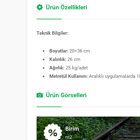
Ürün Özellikleri
Teknik Bilgiler:
Boyutlar:
20×36 cm
Kalınlık:
26 cm
Ağırlık:
25 kg/adet
Metretül Kullanım:
Aralıklı uygulamalarda 1
Ürün Görselleri
Birim
m2