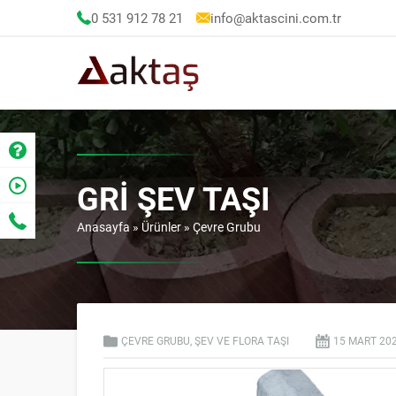
0 531 912 78 21
info@aktascini.com.tr
GRI ŞEV TAŞI
Anasayfa
»
Ürünler
»
Çevre Grubu
ÇEVRE GRUBU
,
ŞEV VE FLORA TAŞI
15 MART
20