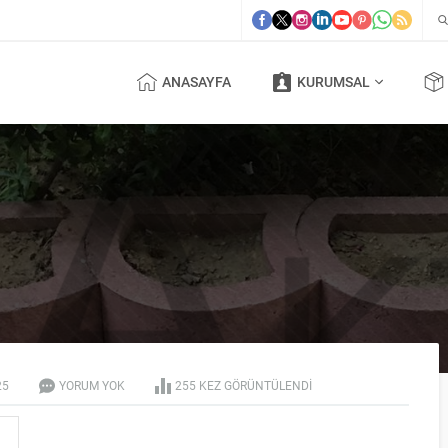
ANASAYFA
KURUMSAL
25
YORUM YOK
255 KEZ GÖRÜNTÜLENDI