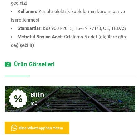
geçiniz)
Kullanım:
Yer altı elektrik kablolarının korunması ve
işaretlenmesi
Standartlar:
ISO 9001-2015, TS-EN 771/3, CE, TEDAŞ
Metretül Başına Adet:
Ortalama 5 adet (ölçülere göre
değişebilir)
Ürün Görselleri
Birim
m2
Bize Whatsapp’tan Yazın