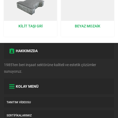
KILIT TAŞI GRI
BEYAZ MOZAIK
HAKKIMIZDA
1985'ten beri inşaat sektörüne kaliteli ve estetik çözümler
sunuyoruz.
KOLAY MENÜ
TANITIM VIDEOSU
SERTIFIKALARIMIZ