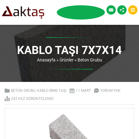
KABLO TAŞI 7X7X14
Anasayfa
»
Ürünler
»
Beton Grubu
BETON GRUBU
,
KABLO BIMS TAŞI
11 MART
YORUM YOK
243 KEZ GÖRÜNTÜLENDI