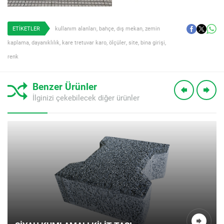
ETİKETLER
kullanım alanları
,
bahçe
,
dış mekan
,
zemin
kaplama
,
dayanıklılık
,
kare tretuvar karo
,
ölçüler
,
site
,
bina girişi
,
renk
Benzer Ürünler
İlginizi çekebilecek diğer ürünler