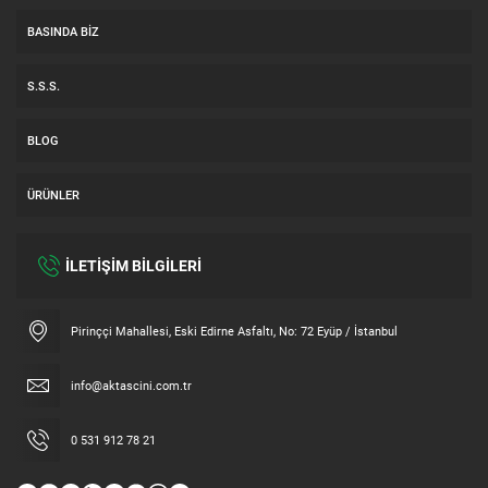
BASINDA BIZ
S.S.S.
BLOG
ÜRÜNLER
İLETİŞİM BİLGİLERİ
Müşteri Temsilcisi
Pirinççi Mahallesi, Eski Edirne Asfaltı, No: 72 Eyüp / İstanbul
info@aktascini.com.tr
0 531 912 78 21
Cevap Yaz