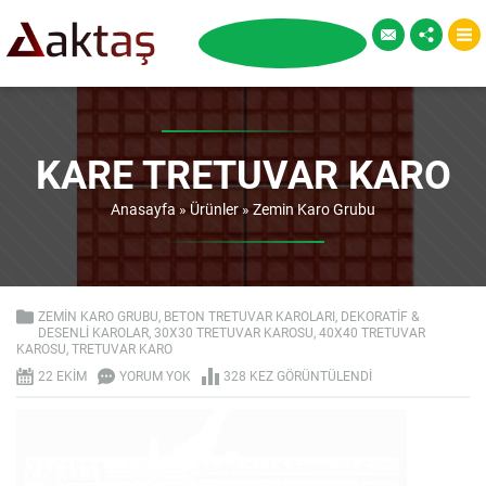
KARE TRETUVAR KARO
Anasayfa
»
Ürünler
»
Zemin Karo Grubu
ZEMIN KARO GRUBU
,
BETON TRETUVAR KAROLARI
,
DEKORATIF &
DESENLI KAROLAR
,
30X30 TRETUVAR KAROSU
,
40X40 TRETUVAR
KAROSU
,
TRETUVAR KARO
22 EKIM
YORUM YOK
328 KEZ GÖRÜNTÜLENDI