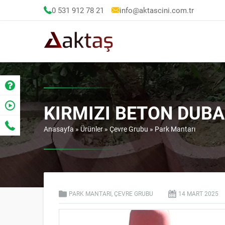
0 531 912 78 21
info@aktascini.com.tr
KIRMIZI BETON DUBA
Anasayfa
»
Ürünler
»
Çevre Grubu
»
Park Mantarı
PARK MANTARI
,
ÇEVRE GRUBU
14 MART
2025