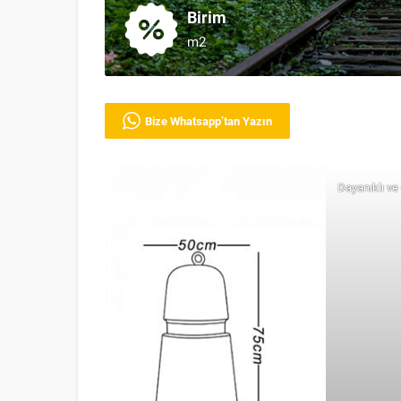
Birim
m2
Bize Whatsapp’tan Yazın
Dayanıklı ve