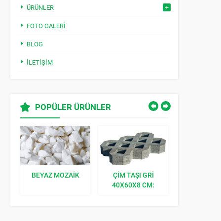
ÜRÜNLER
FOTO GALERI
BLOG
İLETIŞIM
POPÜLER ÜRÜNLER
BEYAZ MOZAIK
ÇIM TAŞI GRI
KILIT TAŞI K
40X60X8 CM:
BAHÇENIZE
DOĞAL BIR
DOKUNUŞ