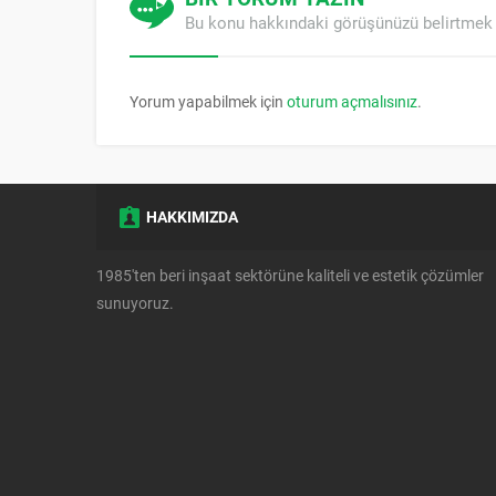
Bu konu hakkındaki görüşünüzü belirtmek 
Yorum yapabilmek için
oturum açmalısınız
.
HAKKIMIZDA
1985'ten beri inşaat sektörüne kaliteli ve estetik çözümler
sunuyoruz.
Müşteri Temsilcisi
Cevap Yaz