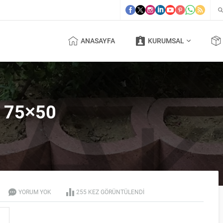
ANASAYFA
KURUMSAL
 75×50
YORUM YOK
255 KEZ GÖRÜNTÜLENDI