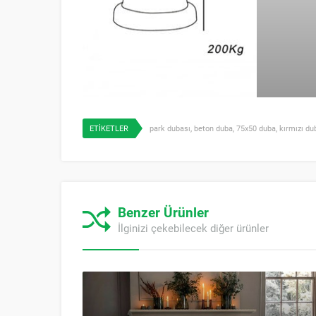
ETİKETLER
park dubası
,
beton duba
,
75x50 duba
,
kırmızı du
Benzer Ürünler
İlginizi çekebilecek diğer ürünler