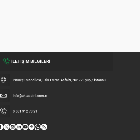
İLETİŞİM BİLGİLERİ
Pirinççi Mahallesi, Eski Edirne Asfaltı, No: 72 Eyüp / İstanbul
info@aktascini.com.tr
0 531 912 78 21