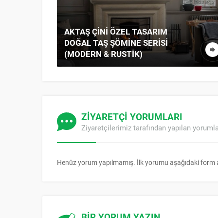
AKTAŞ ÇINI ÖZEL TASARIM
AN
DOĞAL TAŞ ŞÖMINE SERISI
(MODERN & RUSTIK)
ZİYARETÇİ YORUMLARI
Ziyaretçilerimiz tarafından yapılan yoruml
Henüz yorum yapılmamış. İlk yorumu aşağıdaki form arac
BİR YORUM YAZIN