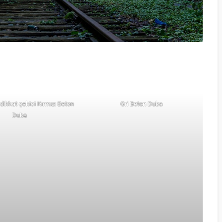
 dikkat çekici Kırmızı Beton
Gri Beton Duba
Duba