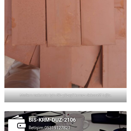
Modern mekanlar için düz yüzeyli kırmızı dekoratif tuğla.
BIS-KRM-DUZ-2106
İletişim:05319127821