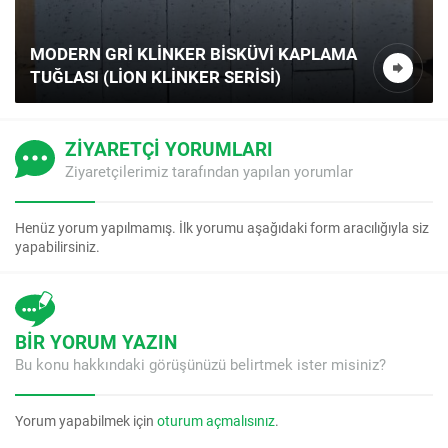
TURUNCU BISKÜVI KAPLAMA TUĞLASI
(MODERN CEPHE SERISI)
ZİYARETÇİ YORUMLARI
Ziyaretçilerimiz tarafından yapılan yorumlar
Henüz yorum yapılmamış. İlk yorumu aşağıdaki form aracılığıyla siz
yapabilirsiniz.
BİR YORUM YAZIN
Bu konu hakkındaki görüşünüzü belirtmek ister misiniz?
Yorum yapabilmek için
oturum açmalısınız
.