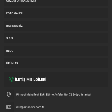
ÇÖZÜM ORTAKLARIMIZ
FOTO GALERI
BASINDA BIZ
S.S.S.
BLOG
ÜRÜNLER
İLETİŞİM BİLGİLERİ
Müşteri Temsilcisi
Pirinççi Mahallesi, Eski Edirne Asfaltı, No: 72 Eyüp / İstanbul
info@aktascini.com.tr