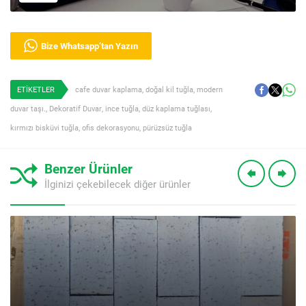
Bize Whatsapp’tan Yazın
ETİKETLER
cafe duvar kaplama
,
doğal kil tuğla
,
modern
duvar taşı.
,
Dekoratif Duvar
,
ince tuğla
,
düz kaplama tuğlası
,
kırmızı bisküvi tuğla
,
ofis dekorasyonu
,
pürüzsüz tuğla
Benzer Ürünler
İlginizi çekebilecek diğer ürünler