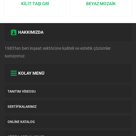
BEYAZ MOZAIK
ÇIM TAŞI GRI 40X60X8 CM:
BAHÇENIZE DOĞAL BIR
DOKUNUŞ
HAKKIMIZDA
1985'ten beri inşaat sektörüne kaliteli ve estetik çözümler
sunuyoruz.
KOLAY MENÜ
TANITIM VIDEOSU
SERTIFIKALARIMIZ
ONLINE KATALOG