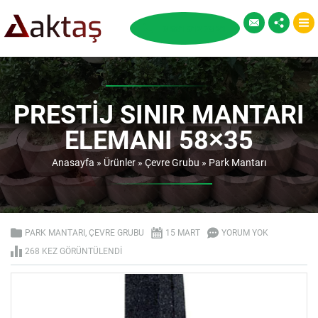
PRESTIJ SINIR MANTARI
ELEMANI 58×35
Anasayfa
»
Ürünler
»
Çevre Grubu
»
Park Mantarı
PARK MANTARI
,
ÇEVRE GRUBU
15 MART
YORUM YOK
268 KEZ GÖRÜNTÜLENDI