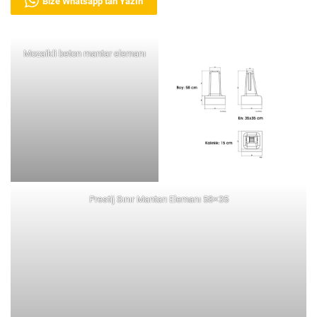
Bize Whatsapp’tan Yazın
Mozaikli beton mantar elemanı
Prestij Sınır Mantarı Elemanı 58×35