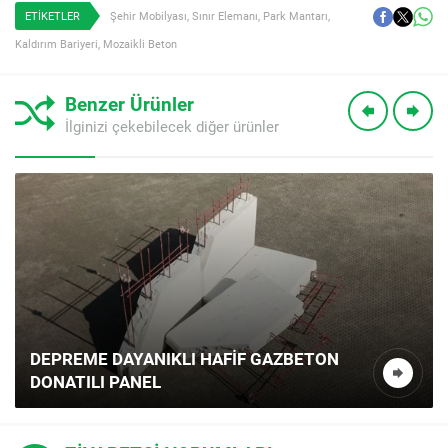
ETİKETLER
Şehir Mobilyası
,
Sınır Elemanı
,
Park Mantarı
,
Kaldırım Bariyeri
,
Mozaikli Beton
Benzer Ürünler
İlginizi çekebilecek diğer ürünler
DEPREME DAYANIKLI HAFIF GAZBETON
DONATILI PANEL