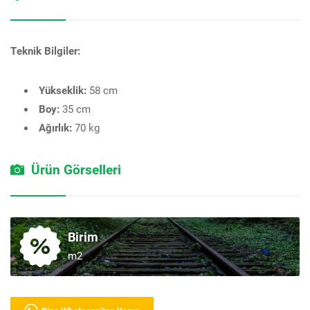
Teknik Bilgiler:
Yükseklik:
58 cm
Boy:
35 cm
Ağırlık:
70 kg
Ürün Görselleri
Birim
m2