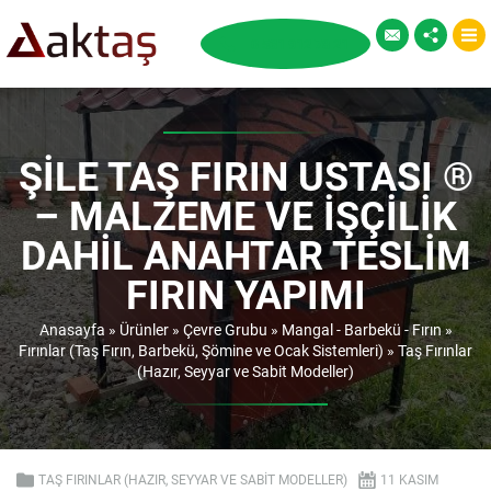
ŞILE TAŞ FIRIN USTASI ®
– MALZEME VE İŞÇILIK
DAHIL ANAHTAR TESLIM
FIRIN YAPIMI
Anasayfa
»
Ürünler
»
Çevre Grubu
»
Mangal - Barbekü - Fırın
»
Fırınlar (Taş Fırın, Barbekü, Şömine ve Ocak Sistemleri)
»
Taş Fırınlar
(Hazır, Seyyar ve Sabit Modeller)
TAŞ FIRINLAR (HAZIR, SEYYAR VE SABIT MODELLER)
11 KASIM