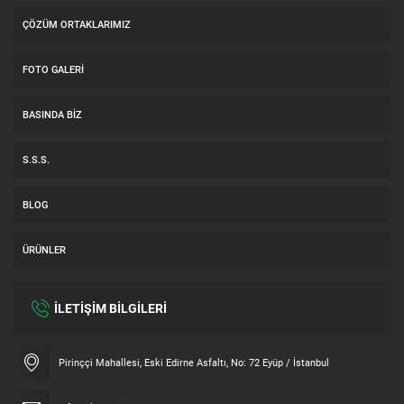
ÇÖZÜM ORTAKLARIMIZ
FOTO GALERI
BASINDA BIZ
S.S.S.
BLOG
ÜRÜNLER
İLETİŞİM BİLGİLERİ
Müşteri Temsilcisi
Pirinççi Mahallesi, Eski Edirne Asfaltı, No: 72 Eyüp / İstanbul