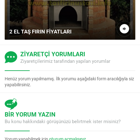
PROFESYONEL BAHÇE TAŞ FIRIN İ
VE TASARIMI (KIŞIYE ÖZEL)
ZİYARETÇİ YORUMLARI
Ziyaretçilerimiz tarafından yapılan yorumlar
Henüz yorum yapılmamış. İlk yorumu aşağıdaki form aracılığıyla siz
yapabilirsiniz.
BİR YORUM YAZIN
Bu konu hakkındaki görüşünüzü belirtmek ister misiniz?
Yorum yapabilmek için
oturum açmalısınız
.