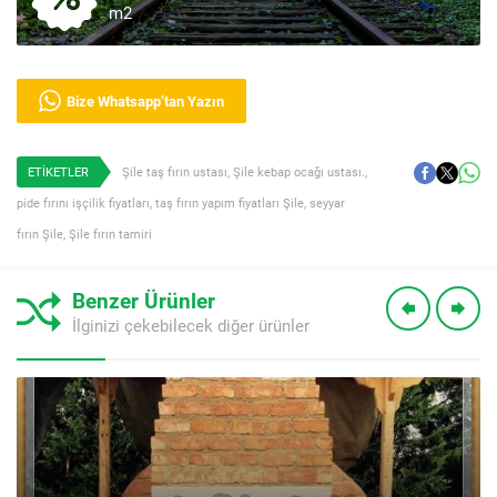
m2
Bize Whatsapp’tan Yazın
ETİKETLER
Şile taş fırın ustası
,
Şile kebap ocağı ustası.
,
pide fırını işçilik fiyatları
,
taş fırın yapım fiyatları Şile
,
seyyar
fırın Şile
,
Şile fırın tamiri
Benzer Ürünler
İlginizi çekebilecek diğer ürünler