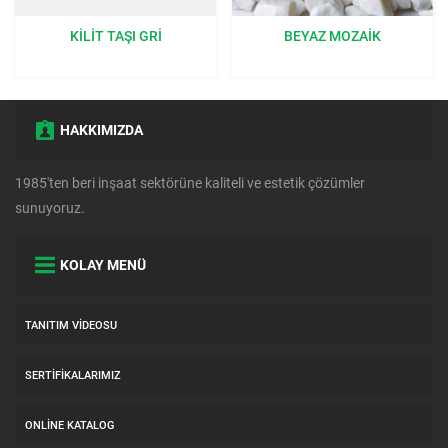
BEYAZ MOZAIK
ÇIM TAŞI GRI 40X60X8 CM
BAHÇENIZE DOĞAL BIR
DOKUNUŞ
HAKKIMIZDA
1985'ten beri inşaat sektörüne kaliteli ve estetik çözümler
sunuyoruz.
KOLAY MENÜ
TANITIM VIDEOSU
SERTIFIKALARIMIZ
ONLINE KATALOG