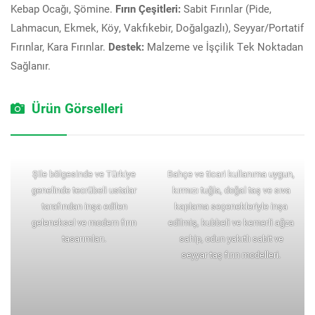
Kebap Ocağı, Şömine.
Fırın Çeşitleri:
Sabit Fırınlar (Pide,
Lahmacun, Ekmek, Köy, Vakfıkebir, Doğalgazlı), Seyyar/Portatif
Fırınlar, Kara Fırınlar.
Destek:
Malzeme ve İşçilik Tek Noktadan
Sağlanır.
Ürün Görselleri
Şile bölgesinde ve Türkiye
Bahçe ve ticari kullanıma uygun,
genelinde tecrübeli ustalar
kırmızı tuğla, doğal taş ve sıva
tarafından inşa edilen
kaplama seçenekleriyle inşa
geleneksel ve modern fırın
edilmiş, kubbeli ve kemerli ağza
tasarımları.
sahip, odun yakıtlı sabit ve
seyyar taş fırın modelleri.