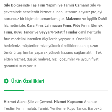
Şile Bölgesinde Taş Fırın Yapımı ve Tamiri Uzmanı!
Şile ve
çevresinde senelerdir hizmet sunan ustamız, sayısız projeyi
sorunsuz bir biçimde tamamlamıştır.
Malzeme ve İşçilik Dahil
hizmetimizle;
Kara Fırın
,
Lahmacun Fırını
,
Pide Fırını
,
Ekmek
Fırını
,
Kuyu Tandır
ve
Seyyar/Portatif Fırınlar
dahil her türlü
fırın modelini istenilen ölçülerde yapıyoruz. Öncelikli
hedefimiz, müşterilerimize yüksek özelliklere sahip, uzun
ömürlü taş fırınlar yaparak yüksek kazanç sağlamaktır. Tek
elden hizmet, düşük maliyet, hızlı çözümler ve uygun fiyat
garantisi sunuyoruz.
Ürün Özellikleri
Hizmet Alanı:
Şile ve Çevresi.
Hizmet Kapsamı:
Anahtar
Teslim Fırın İmalatı, Tamiri, Yenileme, Kuyu Tandır, Barbekü,