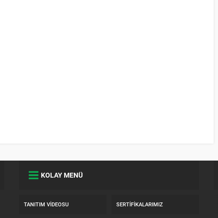
cm...
traverten malzeme Fırçalanmış (patina)
yüzey...
KOLAY MENÜ
TANITIM VIDEOSU
SERTIFIKALARIMIZ