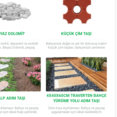
YAZ DOLOMIT
KÜÇÜK ÇIM TAŞI
renkli, dayanıklı ve estetik
Bahçenize doğal ve şık bir dokunuş katın!
şı. Beyaz Dolomit, peyzaj
Küçük çim taşları, bahçenizin zeminine
da sıklıkla kullanılan doğal
estetik bir görünüm kazandırırken,
stetik görünümü, benzersiz...
yürüyüşlerinizi de kolaylaştırır. Farklı...
4X40X60CM TRAVERTEN BAHÇE
LP ADIM TAŞI
YÜRÜME YOLU ADIM TAŞI
çıklaması: Bahçe ve peyzaj
Ürün Kısa Açıklaması: Bahçe ve peyzaj
ı için ideal Kalp şeklinde
uygulamaları için ideal 4x40x60cm
eton malzeme 6 cm en, 80
boyutlarında traverten adım taşı Doğal