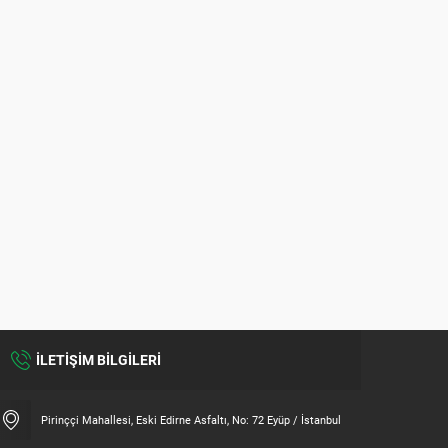
İLETİŞİM BİLGİLERİ
Pirinççi Mahallesi, Eski Edirne Asfaltı, No: 72 Eyüp / İstanbul