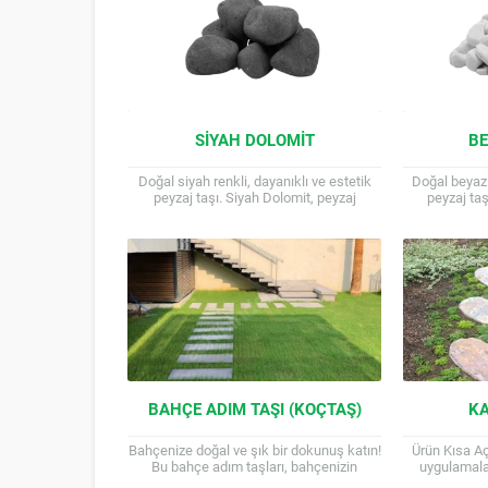
SIYAH DOLOMIT
BE
Doğal siyah renkli, dayanıklı ve estetik
Doğal beyaz 
peyzaj taşı. Siyah Dolomit, peyzaj
peyzaj ta
projelerinde sıklıkla kullanılan, doğal ve
uygulamaların
şık bir taştır. Bahçelerinize,...
bir taştır. E
BAHÇE ADIM TAŞI (KOÇTAŞ)
KA
Bahçenize doğal ve şık bir dokunuş katın!
Ürün Kısa A
Bu bahçe adım taşları, bahçenizin
uygulamalar
zeminine estetik bir görünüm
adım taşı B