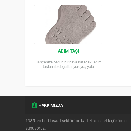
kazandırırken, yürüyüşlerinizi de
kolaylaştırır....
ADIM TAŞI
Bahçenize özgün bir hava katacak, adım
taşları ile doğal bir yürüyüş yolu
oluşturun. Farklı renk ve ölçülerde
seçeneklerimizle hemen sipariş...
HAKKIMIZDA
1985'ten beri inşaat sektörüne kaliteli ve estetik çözümler
sunuyoruz.