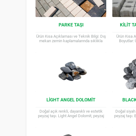
PARKE TAŞI
KILIT 
Ürün Kısa Açıklaması ve Teknik Bilgi: Dış
Ürün Kısa A
mekan zemin kaplamalarında sıklıkla
Boyutlar: 
tercih edilen, farklı desen ve renk
farklılık gös
seçeneklerine sahip dayanıklı...
Taş (Gra
LIGHT ANGEL DOLOMIT
BLACK
Doğal açık renkli, dayanıklı ve estetik
Doğal siyah 
peyzaj taşı. Light Angel Dolomit, peyzaj
peyzaj taşı.
projelerine aydınlık ve ferah bir dokunuş
projelerin
katan doğal...
doku