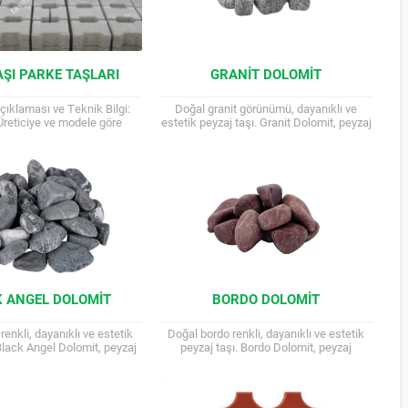
TAŞI PARKE TAŞLARI
GRANIT DOLOMIT
çıklaması ve Teknik Bilgi:
Doğal granit görünümü, dayanıklı ve
Üreticiye ve modele göre
estetik peyzaj taşı. Granit Dolomit, peyzaj
terir. Malzeme: Beton, Doğal
projelerine doğal ve şık bir görünüm
nit, Kumtaşı, Kalker...
katan dayanıklı bir...
 ANGEL DOLOMIT
BORDO DOLOMIT
renkli, dayanıklı ve estetik
Doğal bordo renkli, dayanıklı ve estetik
 Black Angel Dolomit, peyzaj
peyzaj taşı. Bordo Dolomit, peyzaj
e gizemli ve sofistike bir
projelerine sıcak ve davetkar bir dokunuş
nuş katan doğal...
katan doğal bir...