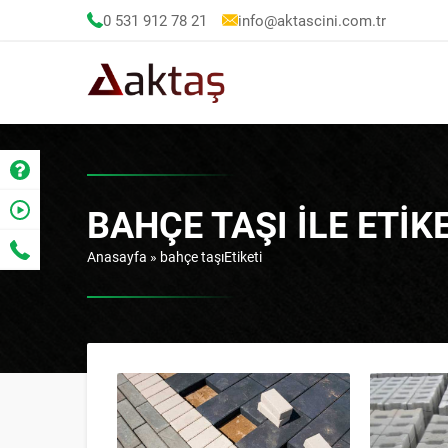
0 531 912 78 21
info@aktascini.com.tr
BAHÇE TAŞI ILE ETI
Anasayfa
»
bahçe taşıEtiketi