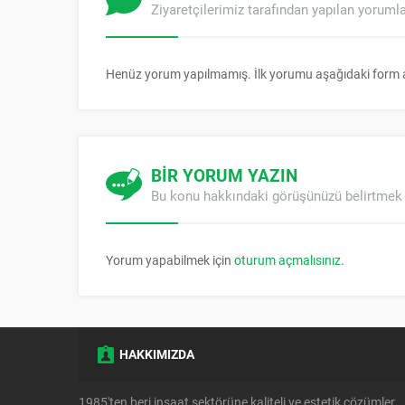
Ziyaretçilerimiz tarafından yapılan yoruml
Henüz yorum yapılmamış. İlk yorumu aşağıdaki form arac
BİR YORUM YAZIN
Bu konu hakkındaki görüşünüzü belirtmek 
Yorum yapabilmek için
oturum açmalısınız
.
HAKKIMIZDA
1985'ten beri inşaat sektörüne kaliteli ve estetik çözümler