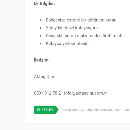
Ek Bilgiler:
Bahçenize estetik bir görünüm katar.
Yürüyüşlerinizi kolaylaştırır.
Dayanıklı beton malzemeden üretilmiştir.
Kolayca yerleştirilebilir.
İletişim:
Aktaş Çini
0531 912 78 21 info@aktascini.com.tr
ETİKETLER
Peyzaj
,
çim taşı
,
bahçe dekorasyonu
,
Adım taşı