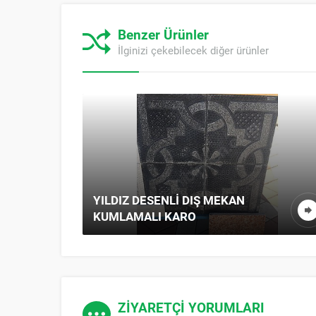
Benzer Ürünler
İlginizi çekebilecek diğer ürünler
YILDIZ DESENLI DIŞ MEKAN
KUMLAMALI KARO
ZİYARETÇİ YORUMLARI