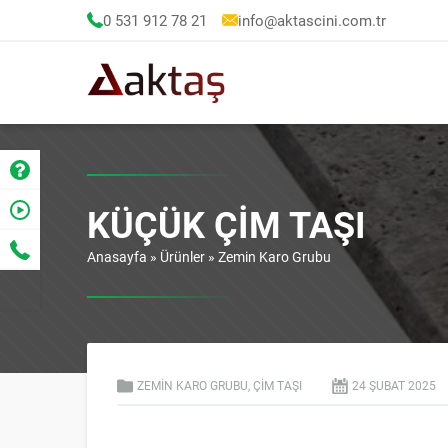
0 531 912 78 21
info@aktascini.com.tr
KÜÇÜK ÇIM TAŞI
Anasayfa
»
Ürünler
»
Zemin Karo Grubu
ZEMIN KARO GRUBU
,
ÇIM TAŞI
24 ŞUBAT
2025