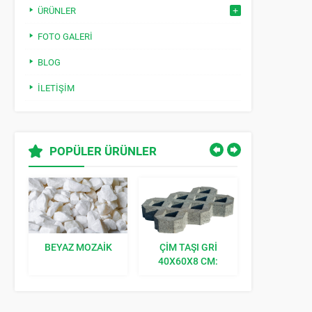
ÜRÜNLER
FOTO GALERI
BLOG
İLETIŞIM
POPÜLER ÜRÜNLER
BEYAZ MOZAIK
ÇIM TAŞI GRI
KILIT TAŞI K
40X60X8 CM:
BAHÇENIZE
DOĞAL BIR
DOKUNUŞ