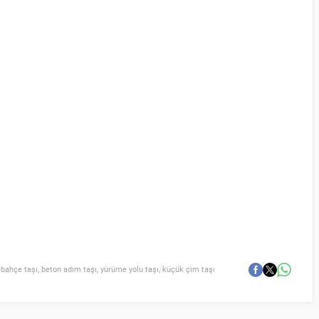
,
bahçe taşı
,
beton adım taşı
,
yürüme yolu taşı
,
küçük çim taşı