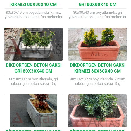
KIRMIZI 80X80X40 CM
GRI 80X80X40 CM
80x80x40 cm boyutlarında, kırmızı
80x80x40 cm boyutlarında, gri
yuvarlak beton saksı. Dış mekanlar
yuvarlak beton saksı. Dış mekanlar
için dayanıklı ve estetik çözüm.
için dayanıklı ve estetik çözüm.
Farklı renk ve kuşak seçenekleri
Farklı renk ve kuşak seçenekleri
mevcuttur....
mevcuttur....
DIKDÖRTGEN BETON SAKSI
DIKDÖRTGEN BETON SAKSI
GRI 80X30X40 CM
KIRMIZI 80X30X40 CM
80x30x40 cm boyutlarında, gri
80x30x40 cm boyutlarında, kırmızı
dikdörtgen beton saksı. Dış
dikdörtgen beton saksı. Dış
mekanlar için dayanıklı ve estetik
mekanlar için dayanıklı ve estetik
çözüm. Farklı renk ve kuşak
çözüm. Farklı renk ve kuşak
seçenekleri mevcuttur....
seçenekleri mevcuttur....