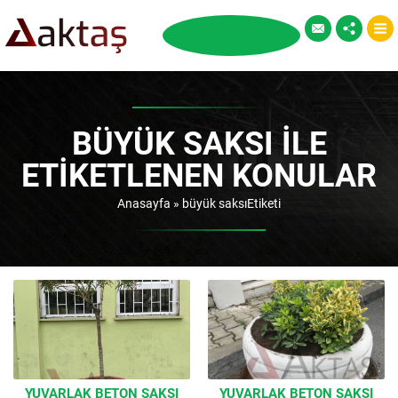
BÜYÜK SAKSI ILE
ETIKETLENEN KONULAR
Anasayfa
»
büyük saksıEtiketi
YUVARLAK BETON SAKSI
YUVARLAK BETON SAKSI