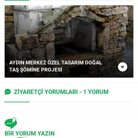
AYDIN MERKEZ ÖZEL TASARIM DOĞAL
TAŞ ŞÖMINE PROJESI
Müşteri Temsilcisi
ZİYARETÇİ YORUMLARI - 1 YORUM
Cevap Yaz
BİR YORUM YAZIN