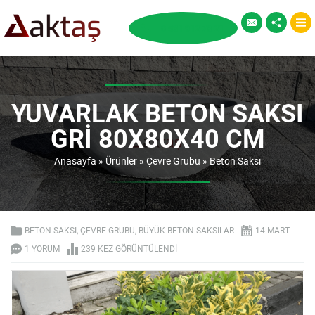
YUVARLAK BETON SAKSI
GRI 80X80X40 CM
Anasayfa
»
Ürünler
»
Çevre Grubu
»
Beton Saksı
BETON SAKSI
,
ÇEVRE GRUBU
,
BÜYÜK BETON SAKSILAR
14 MART
1 YORUM
239 KEZ GÖRÜNTÜLENDI