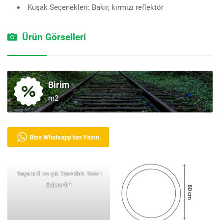
Kuşak Seçenekleri: Bakır, kırmızı reflektör
Ürün Görselleri
Birim
m2
Bize Whatsapp’tan Yazın
Dayanıklı ve şık Yuvarlak Beton
Saksı Gri