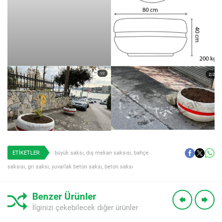
ETİKETLER
büyük saksı
,
dış mekan saksısı
,
bahçe
saksısı
,
gri saksı
,
yuvarlak beton saksı
,
beton saksı
Benzer Ürünler
İlginizi çekebilecek diğer ürünler