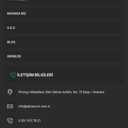
BASINDA BIZ
S.S.S.
BLOG
ÜRÜNLER
İLETİŞİM BİLGİLERİ
Müşteri Temsilcisi
Pirinççi Mahallesi, Eski Edirne Asfaltı, No: 72 Eyüp / İstanbul
info@aktascini.com.tr
0 531 912 78 21
Cevap Yaz