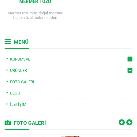
MERMER TOZU
Mermer tozumuz, doğal mermer
taşının özel makinelerden
geçirilerek öğütülmesi ve
elenmesiyle elde edilen, çok yönlü
bir doğal agrega ürünüdür. Eşsiz...
MENÜ
KURUMSAL
ÜRÜNLER
FOTO GALERI
BLOG
İLETIŞIM
FOTO GALERİ