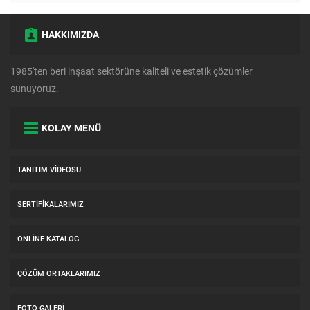
HAKKIMIZDA
1985'ten beri inşaat sektörüne kaliteli ve estetik çözümler
sunuyoruz.
KOLAY MENÜ
TANITIM VIDEOSU
SERTIFIKALARIMIZ
ONLINE KATALOG
ÇÖZÜM ORTAKLARIMIZ
FOTO GALERI