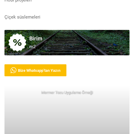
Çiçek süslemeleri
Birim
m2
Bize Whatsapp’tan Yazın
Mermer Tozu Uygulama Örneği