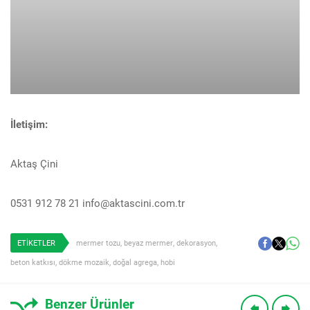
İletişim:
Aktaş Çini
0531 912 78 21 info@aktascini.com.tr
ETİKETLER
mermer tozu
,
beyaz mermer
,
dekorasyon
,
beton katkısı
,
dökme mozaik
,
doğal agrega
,
hobi
Benzer Ürünler