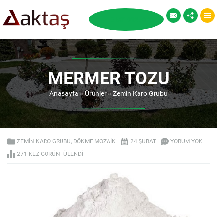
MERMER TOZU
Anasayfa
»
Ürünler
»
Zemin Karo Grubu
ZEMIN KARO GRUBU
,
DÖKME MOZAIK
24 ŞUBAT
YORUM YOK
271 KEZ GÖRÜNTÜLENDI