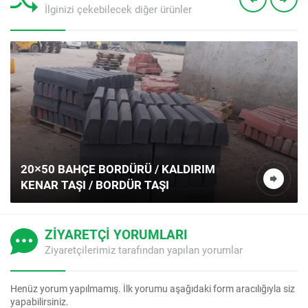
İlginizi çekebilecek diğer ürünler
20×50 BAHÇE BORDÜRÜ / KALDIRIM
KENAR TAŞI / BORDÜR TAŞI
ZİYARETÇİ YORUMLARI
Müşteri Temsilcisi
Ziyaretçilerimiz tarafından yapılan yorumlar
Henüz yorum yapılmamış. İlk yorumu aşağıdaki form aracılığıyla siz
yapabilirsiniz.