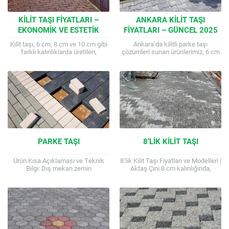
KILIT TAŞI FIYATLARI –
ANKARA KILIT TAŞI
EKONOMIK VE ESTETIK
FIYATLARI – GÜNCEL 2025
ZEMIN ÇÖZÜMLERI
Kilit taşı, 6 cm, 8 cm ve 10 cm gibi
Ankara’da kilitli parke taşı
farklı kalınlıklarda üretilen,
çözümleri sunan ürünlerimiz, 6 cm
aşınmaya karşı son derece
ve 8 cm yükseklik seçenekleriyle
dayanıklı bir beton...
mevcuttur. Genellikle 16 cm en ve...
PARKE TAŞI
8’LIK KILIT TAŞI
Ürün Kısa Açıklaması ve Teknik
8’lik Kilit Taşı Fiyatları ve Modelleri |
Bilgi: Dış mekan zemin
Aktaş Çini 8 cm kalınlığında,
kaplamalarında sıklıkla tercih
yüksek mukavemetli beton kilit
edilen, farklı desen ve renk
taşı. Farklı desen ve...
seçeneklerine sahip dayanıklı...