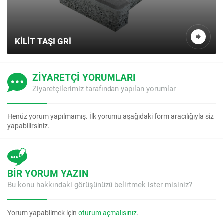
KILIT TAŞI GRI
ZİYARETÇİ YORUMLARI
Ziyaretçilerimiz tarafından yapılan yorumlar
Henüz yorum yapılmamış. İlk yorumu aşağıdaki form aracılığıyla siz
yapabilirsiniz.
BİR YORUM YAZIN
Bu konu hakkındaki görüşünüzü belirtmek ister misiniz?
Yorum yapabilmek için
oturum açmalısınız
.