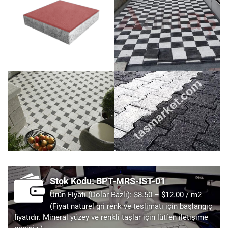
Stok Kodu: BPT-MRS-IST-01
Ürün Fiyatı (Dolar Bazlı): $8.50 – $12.00 / m2
(Fiyat naturel gri renk ve teslimatı için başlangıç
fiyatıdır. Mineral yüzey ve renkli taşlar için lütfen iletişime
geçiniz.)