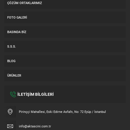
ÇÖZÜM ORTAKLARIMIZ
FOTO GALERI
BASINDA BIZ
S.S.S.
BLOG
ÜRÜNLER
İLETİŞİM BİLGİLERİ
Müşteri Temsilcisi
Pirinççi Mahallesi, Eski Edirne Asfaltı, No: 72 Eyüp / İstanbul
info@aktascini.com.tr