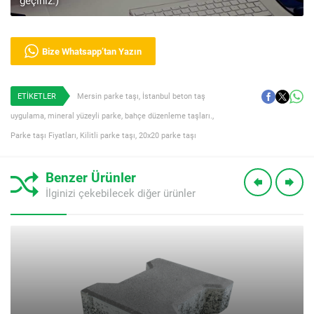
Bize Whatsapp’tan Yazın
ETİKETLER
Mersin parke taşı
,
İstanbul beton taş
uygulama
,
mineral yüzeyli parke
,
bahçe düzenleme taşları.
,
Parke taşı Fiyatları
,
Kilitli parke taşı
,
20x20 parke taşı
Benzer Ürünler
İlginizi çekebilecek diğer ürünler