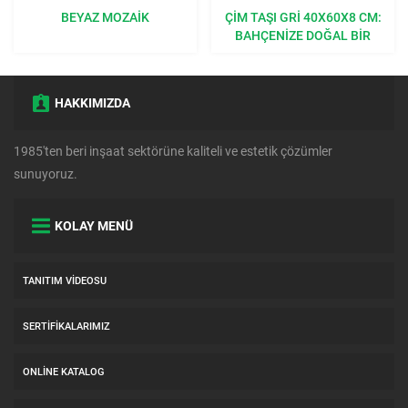
BEYAZ MOZAIK
ÇIM TAŞI GRI 40X60X8 CM:
BAHÇENIZE DOĞAL BIR
DOKUNUŞ
HAKKIMIZDA
1985'ten beri inşaat sektörüne kaliteli ve estetik çözümler
sunuyoruz.
KOLAY MENÜ
TANITIM VIDEOSU
SERTIFIKALARIMIZ
ONLINE KATALOG