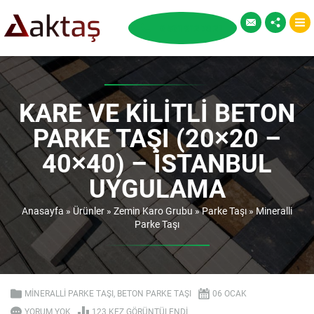
KARE VE KILITLI BETON
PARKE TAŞI (20×20 –
40×40) – İSTANBUL
UYGULAMA
Anasayfa
»
Ürünler
»
Zemin Karo Grubu
»
Parke Taşı
»
Mineralli
Parke Taşı
MINERALLI PARKE TAŞI
,
BETON PARKE TAŞI
06 OCAK
YORUM YOK
123 KEZ GÖRÜNTÜLENDI