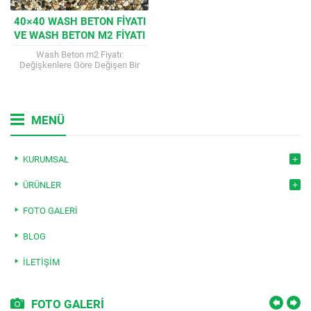
40×40 WASH BETON FIYATI
VE WASH BETON M2 FIYATI
Wash Beton m2 Fiyatı:
Değişkenlere Göre Değişen Bir
Maliyet Wash betonun metrekare
fiyatı, birçok faktöre bağlı olarak
değişiklik gösterir. Bu...
MENÜ
KURUMSAL
ÜRÜNLER
FOTO GALERI
BLOG
İLETIŞIM
FOTO GALERİ