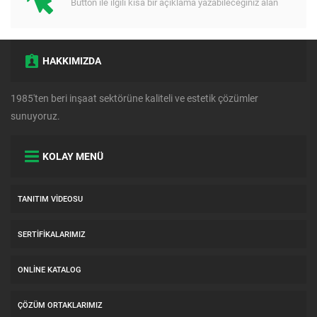
Button ile ilgili kısa bir açıklama yazabileceğiniz alan
HAKKIMIZDA
1985'ten beri inşaat sektörüne kaliteli ve estetik çözümler
sunuyoruz.
KOLAY MENÜ
TANITIM VIDEOSU
SERTIFIKALARIMIZ
ONLINE KATALOG
ÇÖZÜM ORTAKLARIMIZ