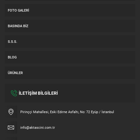
FOTO GALERI
BASINDA BIZ
S.S.S.
BLOG
ÜRÜNLER
İLETİŞİM BİLGİLERİ
Müşteri Temsilcisi
Pirinççi Mahallesi, Eski Edirne Asfaltı, No: 72 Eyüp / İstanbul
info@aktascini.com.tr