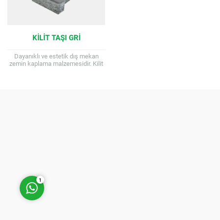
KILIT TAŞI GRI
Dayanıklı ve estetik dış mekan
zemin kaplama malzemesidir. Kilit
taşı, dış mekan zeminlerde
kullanılan, beton parke taşlarının bir
Müşteri Temsilcisi
türüdür. Beton...
Cevap Yaz
1