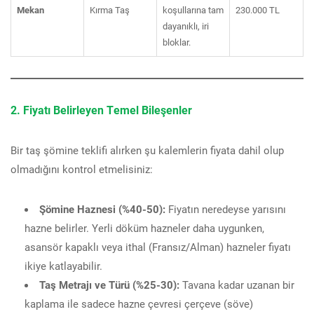
Mekan
Kırma Taş
koşullarına tam
230.000 TL
dayanıklı, iri
bloklar.
2. Fiyatı Belirleyen Temel Bileşenler
Bir taş şömine teklifi alırken şu kalemlerin fiyata dahil olup
olmadığını kontrol etmelisiniz:
Şömine Haznesi (%40-50):
Fiyatın neredeyse yarısını
hazne belirler. Yerli döküm hazneler daha uygunken,
asansör kapaklı veya ithal (Fransız/Alman) hazneler fiyatı
ikiye katlayabilir.
Taş Metrajı ve Türü (%25-30):
Tavana kadar uzanan bir
kaplama ile sadece hazne çevresi çerçeve (söve)