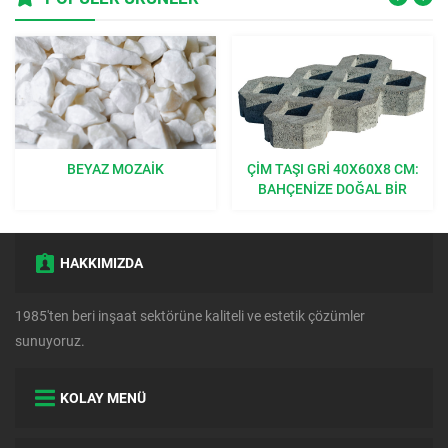
BEYAZ MOZAIK
ÇIM TAŞI GRI 40X60X8 CM:
BAHÇENIZE DOĞAL BIR
DOKUNUŞ
HAKKIMIZDA
1985'ten beri inşaat sektörüne kaliteli ve estetik çözümler
sunuyoruz.
KOLAY MENÜ