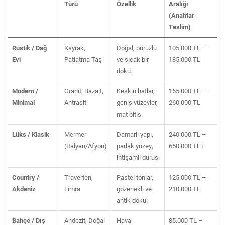
Türü
Özellik
Aralığı
(Anahtar
Teslim)
Rustik / Dağ
Kayrak,
Doğal, pürüzlü
105.000 TL –
Evi
Patlatma Taş
ve sıcak bir
185.000 TL
doku.
Modern /
Granit, Bazalt,
Keskin hatlar,
165.000 TL –
Minimal
Antrasit
geniş yüzeyler,
260.000 TL
mat bitiş.
Lüks / Klasik
Mermer
Damarlı yapı,
240.000 TL –
(İtalyan/Afyon)
parlak yüzey,
650.000 TL+
ihtişamlı duruş.
Country /
Traverten,
Pastel tonlar,
125.000 TL –
Akdeniz
Limra
gözenekli ve
210.000 TL
antik doku.
Bahçe / Dış
Andezit, Doğal
Hava
85.000 TL –