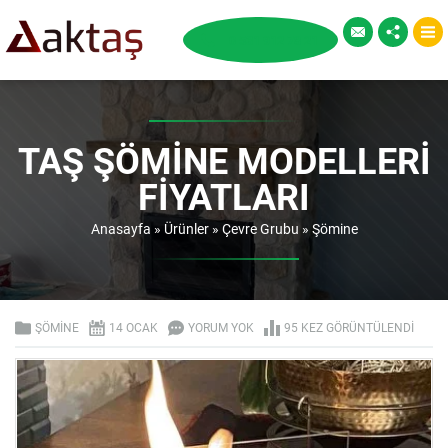
TAŞ ŞÖMINE MODELLERI
FIYATLARI
Anasayfa
»
Ürünler
»
Çevre Grubu
»
Şömine
ŞÖMINE
14 OCAK
YORUM YOK
95 KEZ GÖRÜNTÜLENDI