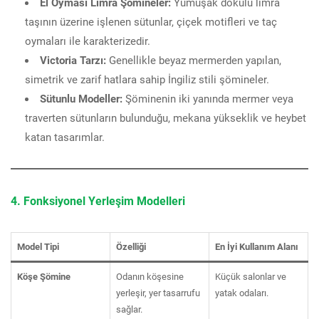
El Oyması Limra Şömineler:
Yumuşak dokulu limra
taşının üzerine işlenen sütunlar, çiçek motifleri ve taç
oymaları ile karakterizedir.
Victoria Tarzı:
Genellikle beyaz mermerden yapılan,
simetrik ve zarif hatlara sahip İngiliz stili şömineler.
Sütunlu Modeller:
Şöminenin iki yanında mermer veya
traverten sütunların bulunduğu, mekana yükseklik ve heybet
katan tasarımlar.
4. Fonksiyonel Yerleşim Modelleri
Model Tipi
Özelliği
En İyi Kullanım Alanı
Köşe Şömine
Odanın köşesine
Küçük salonlar ve
yerleşir, yer tasarrufu
yatak odaları.
sağlar.