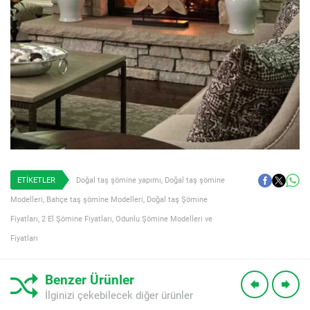
ETİKETLER
Doğal taş şömine yapımı
,
Doğal taş şömine
Modelleri
,
Bahçe taş şömine Modelleri
,
Doğal taş Şömine
Fiyatları
,
2 El Şömine Fiyatları
,
Odunlu Şömine Modelleri ve
Fiyatları
Benzer Ürünler
İlginizi çekebilecek diğer ürünler