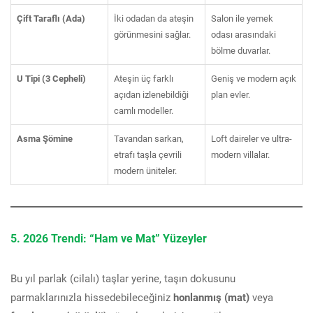
Çift Taraflı (Ada)
İki odadan da ateşin
Salon ile yemek
görünmesini sağlar.
odası arasındaki
bölme duvarlar.
U Tipi (3 Cepheli)
Ateşin üç farklı
Geniş ve modern açık
açıdan izlenebildiği
plan evler.
camlı modeller.
Asma Şömine
Tavandan sarkan,
Loft daireler ve ultra-
etrafı taşla çevrili
modern villalar.
modern üniteler.
5. 2026 Trendi: “Ham ve Mat” Yüzeyler
Bu yıl parlak (cilalı) taşlar yerine, taşın dokusunu
parmaklarınızla hissedebileceğiniz
honlanmış (mat)
veya