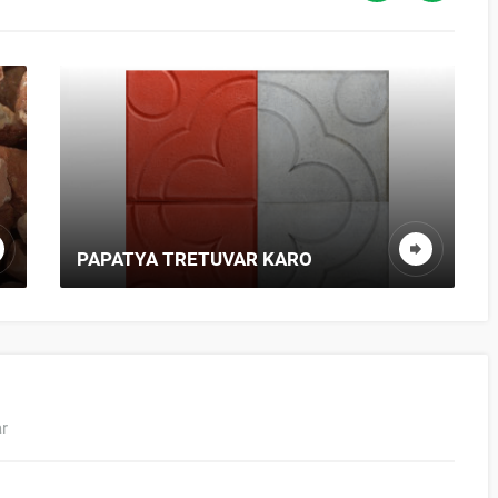
ÇINI KARO BISKÜVI: SANAT VE
TASARIMIN HAM HALI
ar