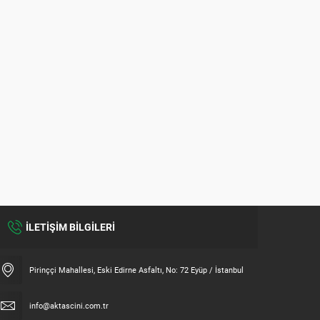
İLETİŞİM BİLGİLERİ
Pirinççi Mahallesi, Eski Edirne Asfaltı, No: 72 Eyüp / İstanbul
info@aktascini.com.tr