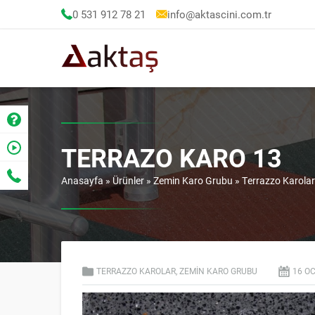
0 531 912 78 21
info@aktascini.com.tr
TERRAZO KARO 13
Anasayfa
»
Ürünler
»
Zemin Karo Grubu
»
Terrazzo Karolar
TERRAZZO KAROLAR
,
ZEMIN KARO GRUBU
16 O