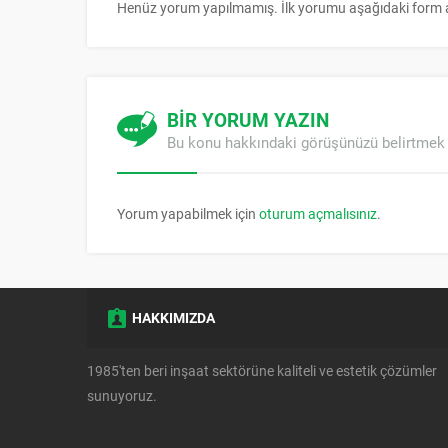
Henüz yorum yapılmamış. İlk yorumu aşağıdaki form arac
BİR YORUM YAZIN
Bu konu hakkındaki görüşünüzü belirtmek 
Yorum yapabilmek için
oturum açmalısınız
.
HAKKIMIZDA
1985'ten beri inşaat sektörüne kaliteli ve estetik çözümler
sunuyoruz.
Müşteri Temsilcisi