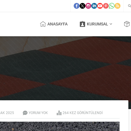
ANASAYFA
KURUMSAL
CAK
2025
YORUM YOK
264 KEZ GÖRÜNTÜLENDI