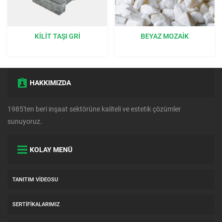
BEYAZ MOZAIK
ÇIM TAŞI GRI 40X60X8 CM:
BAHÇENIZE DOĞAL BIR
DOKUNUŞ
HAKKIMIZDA
1985'ten beri inşaat sektörüne kaliteli ve estetik çözümler
sunuyoruz.
KOLAY MENÜ
TANITIM VIDEOSU
SERTIFIKALARIMIZ