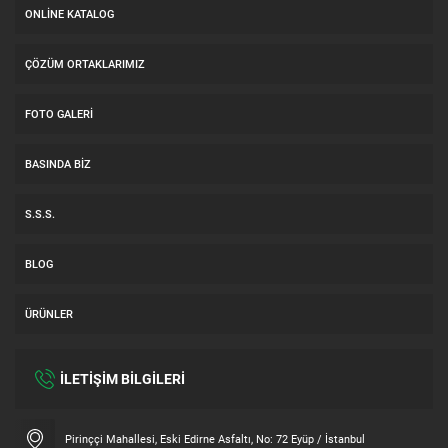
ONLINE KATALOG
ÇÖZÜM ORTAKLARIMIZ
FOTO GALERI
BASINDA BIZ
S.S.S.
BLOG
ÜRÜNLER
İLETİŞİM BİLGİLERİ
Müşteri Temsilcisi
Pirinççi Mahallesi, Eski Edirne Asfaltı, No: 72 Eyüp / İstanbul