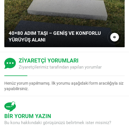
40X60X3 CM KLASIK TRAVERTEN BAHÇE
ADIM TAŞI (DOĞAL YÜZEY)
ZİYARETÇİ YORUMLARI
Ziyaretçilerimiz tarafından yapılan yorumlar
Henüz yorum yapılmamış. İlk yorumu aşağıdaki form aracılığıyla siz
yapabilirsiniz.
BİR YORUM YAZIN
Bu konu hakkındaki görüşünüzü belirtmek ister misiniz?