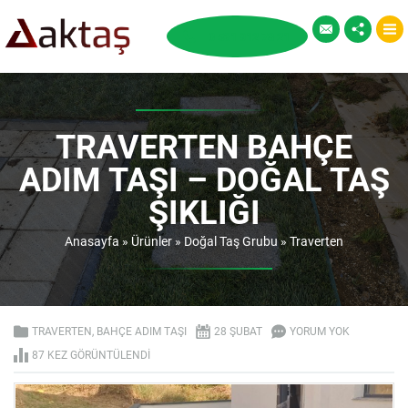
TRAVERTEN BAHÇE
ADIM TAŞI – DOĞAL TAŞ
ŞIKLIĞI
Anasayfa
»
Ürünler
»
Doğal Taş Grubu
»
Traverten
TRAVERTEN
,
BAHÇE ADIM TAŞI
28 ŞUBAT
YORUM YOK
87 KEZ GÖRÜNTÜLENDI