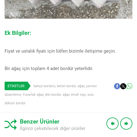
Ek Bilgiler:
Fiyat ve ustalık fiyatı için lütfen bizimle iletişime geçin.
Bir ağaç için toplam 4 adet bordür yeterlidir.
ETİKETLER
bahçe bordürü
,
beton bordür
,
ağaç çevresi
düzenleme
,
Yuvarlak ağaç dibi bordür
,
ağaç etrafı taşı
,
sulu
döküm bordür
Benzer Ürünler
İlginizi çekebilecek diğer ürünler