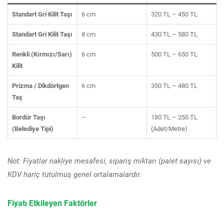
Standart Gri Kilit Taşı
6 cm
320 TL – 450 TL
Standart Gri Kilit Taşı
8 cm
430 TL – 580 TL
Renkli (Kırmızı/Sarı)
6 cm
500 TL – 650 TL
Kilit
Prizma / Dikdörtgen
6 cm
350 TL – 480 TL
Taş
Bordür Taşı
–
180 TL – 250 TL
(Belediye Tipi)
(Adet/Metre)
Not: Fiyatlar nakliye mesafesi, sipariş miktarı (palet sayısı) ve
KDV hariç tutulmuş genel ortalamalardır.
Fiyatı Etkileyen Faktörler