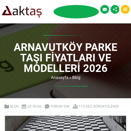
ARNAVUTKÖY PARKE
TAŞI FIYATLARI VE
MODELLERI 2026
Anasayfa
»
Blog
BLOG
20 OCAK
YORUM YOK
112 KEZ GÖRÜNTÜLENDI