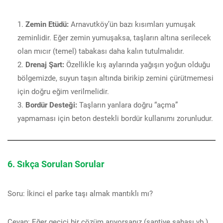
Zemin Etüdü:
Arnavutköy’ün bazı kısımları yumuşak
zeminlidir. Eğer zemin yumuşaksa, taşların altına serilecek
olan mıcır (temel) tabakası daha kalın tutulmalıdır.
Drenaj Şart:
Özellikle kış aylarında yağışın yoğun olduğu
bölgemizde, suyun taşın altında birikip zemini çürütmemesi
için doğru eğim verilmelidir.
Bordür Desteği:
Taşların yanlara doğru “açma”
yapmaması için beton destekli bordür kullanımı zorunludur.
6. Sıkça Sorulan Sorular
Soru: İkinci el parke taşı almak mantıklı mı?
Cevap: Eğer geçici bir çözüm arıyorsanız (şantiye sahası vb.)