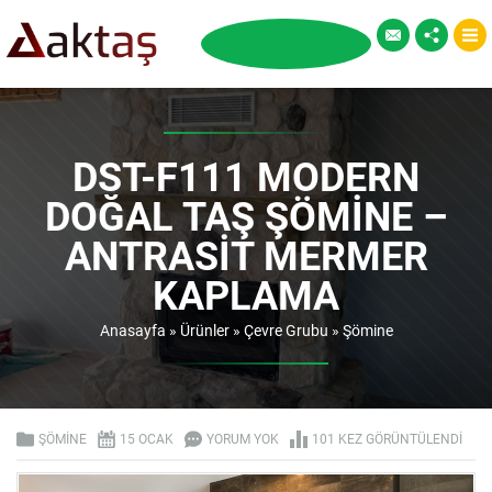
DST-F111 MODERN
DOĞAL TAŞ ŞÖMINE –
ANTRASIT MERMER
KAPLAMA
Anasayfa
»
Ürünler
»
Çevre Grubu
»
Şömine
ŞÖMINE
15 OCAK
YORUM YOK
101 KEZ GÖRÜNTÜLENDI