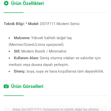
Ürün Özellikleri
Teknik Bilgi:
*
Model:
DST-F111 Modern Serisi.
Malzeme:
Yüksek kaliteli doğal taş
(Mermer/Granit/Limra opsiyonel).
Stil:
Modern Rustik / Minimalist.
Kullanım Alanı:
Geniş oturma odaları ve salonlar için
merkezi veya duvara dayalı yerleşim.
Direnç:
Isıya, suya ve hava koşullarına tam dayanıklılık.
Ürün Görselleri
Aktaş Çini DST-F111: Fonksiyonel ve estetik doğal taş şömine