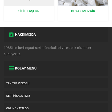
KILIT TAŞI GRI
BEYAZ MOZAIK
HAKKIMIZDA
1985'ten beri inşaat sektörüne kaliteli ve estetik çözümler
sunuyoruz.
KOLAY MENÜ
TANITIM VIDEOSU
SERTIFIKALARIMIZ
ONLINE KATALOG