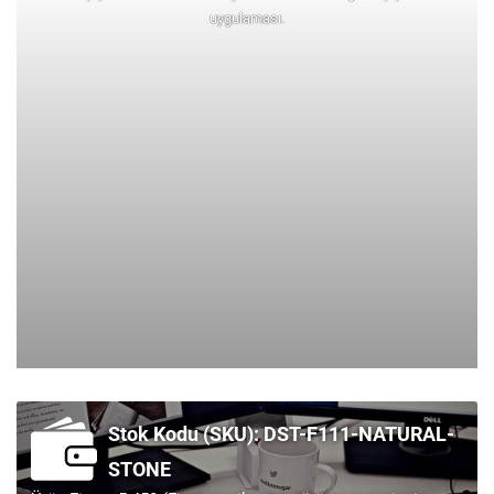
uygulaması.
Stok Kodu (SKU): DST-F111-NATURAL-
STONE