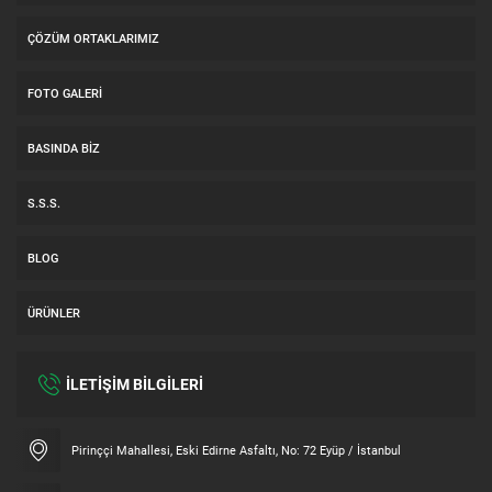
ÇÖZÜM ORTAKLARIMIZ
FOTO GALERI
BASINDA BIZ
S.S.S.
BLOG
ÜRÜNLER
İLETİŞİM BİLGİLERİ
Müşteri Temsilcisi
Pirinççi Mahallesi, Eski Edirne Asfaltı, No: 72 Eyüp / İstanbul