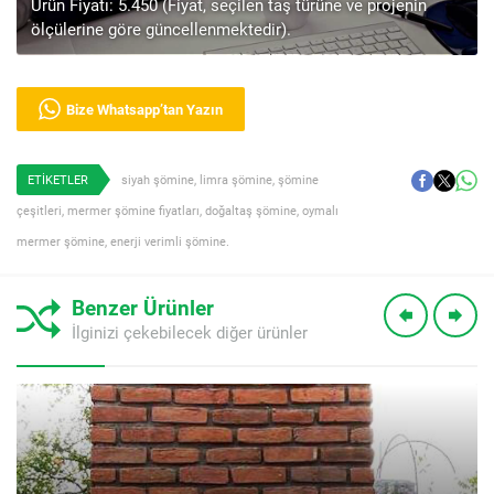
Ürün Fiyatı: 5.450 (Fiyat, seçilen taş türüne ve projenin
ölçülerine göre güncellenmektedir).
Bize Whatsapp’tan Yazın
ETİKETLER
siyah şömine
,
limra şömine
,
şömine
çeşitleri
,
mermer şömine fiyatları
,
doğaltaş şömine
,
oymalı
mermer şömine
,
enerji verimli şömine.
Benzer Ürünler
İlginizi çekebilecek diğer ürünler