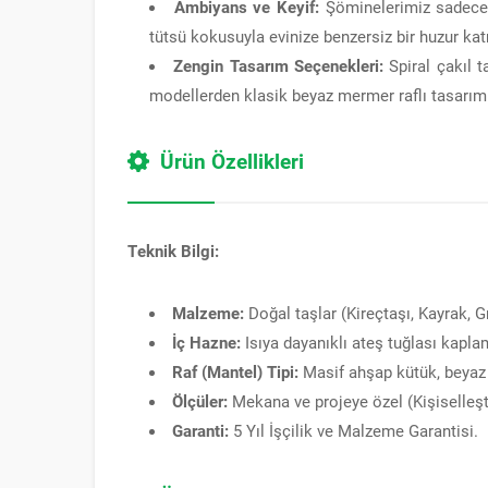
Ambiyans ve Keyif:
Şöminelerimiz sadece ı
tütsü kokusuyla evinize benzersiz bir huzur kat
Zengin Tasarım Seçenekleri:
Spiral çakıl t
modellerden klasik beyaz mermer raflı tasarıml
Ürün Özellikleri
Teknik Bilgi:
Malzeme:
Doğal taşlar (Kireçtaşı, Kayrak, Gr
İç Hazne:
Isıya dayanıklı ateş tuğlası kapla
Raf (Mantel) Tipi:
Masif ahşap kütük, beyaz 
Ölçüler:
Mekana ve projeye özel (Kişiselleştir
Garanti:
5 Yıl İşçilik ve Malzeme Garantisi.