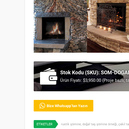
Stok Kodu (SKU): SOM-DOG
Ürün Fiyatı: $3,950.00 (Proje bazlı; 
Bize Whatsapp’tan Yazın
ETİKETLER
rustik şömine
,
doğal taş şömine örneği
,
çakıl ta