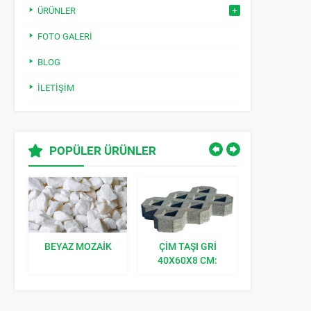
ÜRÜNLER
FOTO GALERI
BLOG
İLETIŞIM
POPÜLER ÜRÜNLER
BEYAZ MOZAIK
ÇIM TAŞI GRI
KILIT TAŞI K
40X60X8 CM:
BAHÇENIZE
DOĞAL BIR
DOKUNUŞ