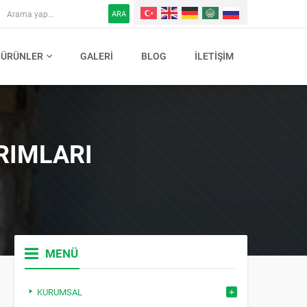
ARA
ÜRÜNLER
GALERI
BLOG
İLETIŞIM
RIMLARI
MENÜ
KURUMSAL