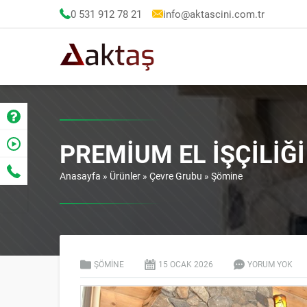
0 531 912 78 21
info@aktascini.com.tr
PREMIUM EL İŞÇILIĞ
Anasayfa
»
Ürünler
»
Çevre Grubu
»
Şömine
ŞÖMINE
15 OCAK
2026
YORUM YOK