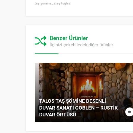
taş şömine.
,
ateş tuğlası
Benzer Ürünler
İlginizi çekebilecek diğer ürünler
TALOS TAŞ ŞÖMINE DESENLI
DUVAR SANATI GOBLEN – RUSTIK
DUVAR ÖRTÜSÜ