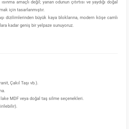
sınma amaçlı değil; yanan odunun çıtırtısı ve yaydığı doğal
mak için tasarlanmıştır.
aşı dizilimlerinden büyük kaya bloklarına, modern köşe camlı
ara kadar geniş bir yelpaze sunuyoruz.
anit, Çakıl Taşı vb.).
ma.
lake MDF veya doğal taş silme seçenekleri.
ilebilir).