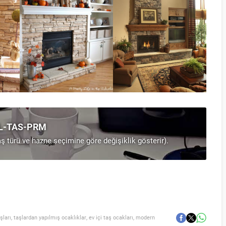
AL-TAS-PRM
taş türü ve hazne seçimine göre değişiklik gösterir).
şları
,
taşlardan yapılmış ocaklıklar
,
ev içi taş ocakları
,
modern