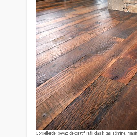
Görsellerde; beyaz dekoratif raflı klasik taş şömine, masi