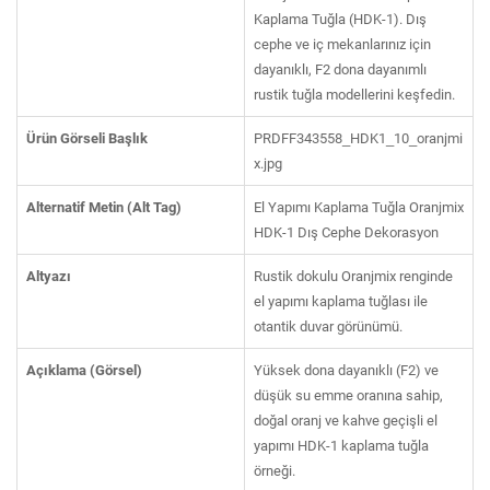
Kaplama Tuğla (HDK-1). Dış
cephe ve iç mekanlarınız için
dayanıklı, F2 dona dayanımlı
rustik tuğla modellerini keşfedin.
Ürün Görseli Başlık
PRDFF343558_HDK1_10_oranjmi
x.jpg
Alternatif Metin (Alt Tag)
El Yapımı Kaplama Tuğla Oranjmix
HDK-1 Dış Cephe Dekorasyon
Altyazı
Rustik dokulu Oranjmix renginde
el yapımı kaplama tuğlası ile
otantik duvar görünümü.
Açıklama (Görsel)
Yüksek dona dayanıklı (F2) ve
düşük su emme oranına sahip,
doğal oranj ve kahve geçişli el
yapımı HDK-1 kaplama tuğla
örneği.