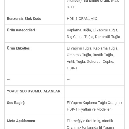
(Yüksek),
Su Emme Oranı:
Max.
% 11.
Benzersiz Stok Kodu
HDK-1-ORANJMIX
Ürün Kategorileri
Kaplama Tuğla, El Yapımı Tuğla,
Dış Cephe Tuğla, Dekoratif Tuğla
Ürün Etiketleri
El Yapımı Tuğla, Kaplama Tuğla,
Oranjmix Tuğla, Rustik Tuğla,
Antik Tuğla, Dekoratif Cephe,
HDK-1
—
—
YOAST SEO UYUMLU ALANLAR
Seo Başlığı
El Yapımı Kaplama Tuğla Oranjmix
HDK-1 Fiyatları ve Modelleri
Meta Açıklaması
El emeğiyle üretilmiş, otantik
Oranjmix tonlarında El Yapımı