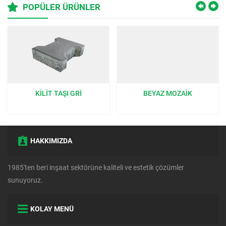
POPÜLER ÜRÜNLER
BEYAZ MOZAIK
ÇIM TAŞI GRI 40X60X8 CM:
BAHÇENIZE DOĞAL BIR
DOKUNUŞ
HAKKIMIZDA
1985'ten beri inşaat sektörüne kaliteli ve estetik çözümler
sunuyoruz.
KOLAY MENÜ