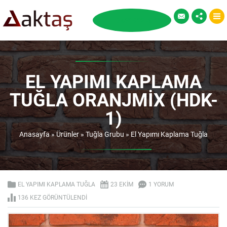
EL YAPIMI KAPLAMA
TUĞLA ORANJMIX (HDK-
1)
Anasayfa
»
Ürünler
»
Tuğla Grubu
»
El Yapımı Kaplama Tuğla
EL YAPIMI KAPLAMA TUĞLA
23 EKIM
1 YORUM
136 KEZ GÖRÜNTÜLENDI