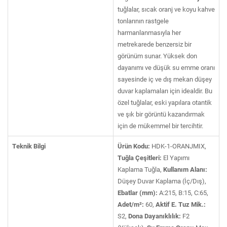
tuğlalar, sıcak oranj ve koyu kahve
tonlarının rastgele
harmanlanmasıyla her
metrekarede benzersiz bir
görünüm sunar. Yüksek don
dayanımı ve düşük su emme oranı
sayesinde iç ve dış mekan düşey
duvar kaplamaları için idealdir. Bu
özel tuğlalar, eski yapılara otantik
ve şık bir görüntü kazandırmak
için de mükemmel bir tercihtir.
Teknik Bilgi
Ürün Kodu:
HDK-1-ORANJMIX,
Tuğla Çeşitleri:
El Yapımı
Kaplama Tuğla,
Kullanım Alanı:
Düşey Duvar Kaplama (İç/Dış),
Ebatlar (mm):
A:215, B:15, C:65,
Adet/m²:
60,
Aktif E. Tuz Mik.:
S2,
Dona Dayanıklılık:
F2