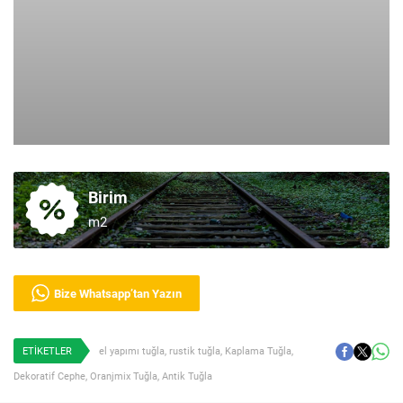
Birim
m2
Bize Whatsapp’tan Yazın
ETİKETLER
el yapımı tuğla
,
rustik tuğla
,
Kaplama Tuğla
,
Dekoratif Cephe
,
Oranjmix Tuğla
,
Antik Tuğla