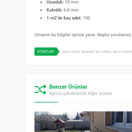
Uzunluk:
10 mm
Kalınlık:
6-8 mm
1 m2’de kaç adet:
100
Umarım bu bilgiler işinize yarar. Başka sorularını
ETİKETLER
beton parke
,
dayanıklı
,
dış mekan
,
zemin kapla
Benzer Ürünler
İlginizi çekebilecek diğer ürünler