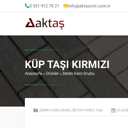
0 531 912 78 21
info@aktascini.com.tr
KÜP TAŞI KIRMIZI
Anasayfa
»
Ürünler
»
Zemin Karo Grubu
ZEMIN KARO GRUBU
,
BETON PARKE TAŞI
20 ŞU