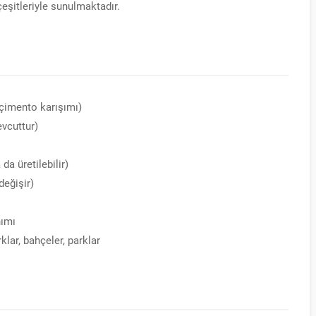
çeşitleriyle sunulmaktadır.
 çimento karışımı)
evcuttur)
a üretilebilir)
değişir)
ımı
klar, bahçeler, parklar