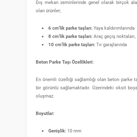
Dış mekan zeminlerinde genel olarak birçok aland
olan ürünler;
6 cm’lik parke taşları:
Yaya kaldırımlarında
8 cm’lik parke taşları:
Araç geçiş noktaları,
10 cm’lik parke taşları:
Tır garajlarında
Beton Parke Taşı Özellikleri:
En önemli özelliği sağlamlığı olan beton parke ta
bir görüntü sağlamaktadır. Üzerindeki oksit bo
oluşmaz.
Boyutlar:
Genişlik:
10 mm