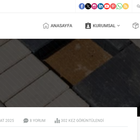
ANASAYFA
KURUMSAL
BAT
2025
8 YORUM
302 KEZ GÖRÜNTÜLENDI