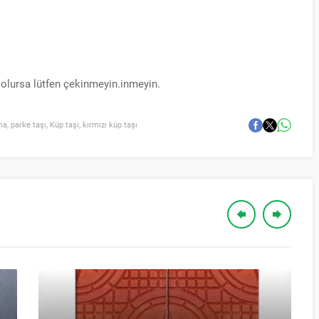
z olursa lütfen çekinmeyin.inmeyin.
ma
,
parke taşı
,
Küp taşı
,
kırmızı küp taşı