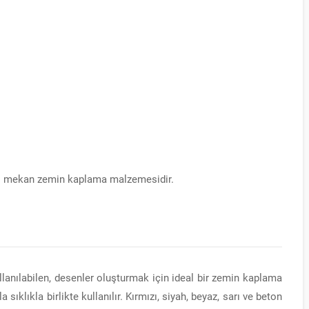
 dış mekan zemin kaplama malzemesidir.
KILIT TAŞI GRI
kullanılabilen, desenler oluşturmak için ideal bir zemin kaplama
sıklıkla birlikte kullanılır. Kırmızı, siyah, beyaz, sarı ve beton