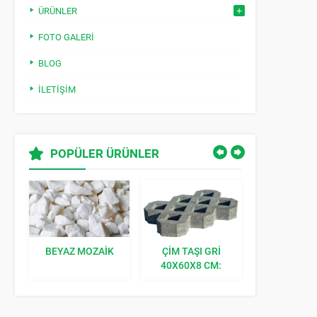
ÜRÜNLER
FOTO GALERI
BLOG
İLETIŞIM
POPÜLER ÜRÜNLER
BEYAZ MOZAIK
ÇIM TAŞI GRI
KILIT TAŞI K
40X60X8 CM:
BAHÇENIZE
DOĞAL BIR
DOKUNUŞ