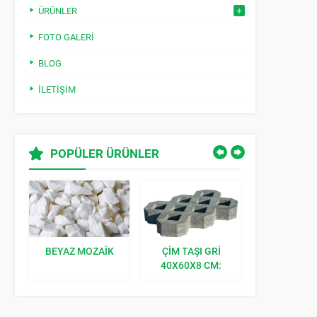
ÜRÜNLER
FOTO GALERI
BLOG
İLETIŞIM
POPÜLER ÜRÜNLER
BEYAZ MOZAIK
ÇIM TAŞI GRI
KILIT TAŞI K
40X60X8 CM:
BAHÇENIZE
DOĞAL BIR
DOKUNUŞ