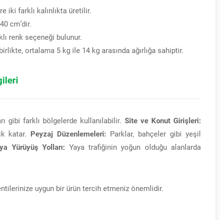
ki farklı kalınlıkta üretilir.
40 cm’dir.
klı renk seçeneği bulunur.
rlikte, ortalama 5 kg ile 14 kg arasında ağırlığa sahiptir.
ileri
ı gibi farklı bölgelerde kullanılabilir.
Site ve Konut Girişleri:
lık katar.
Peyzaj Düzenlemeleri:
Parklar, bahçeler gibi yeşil
ya Yürüyüş Yolları:
Yaya trafiğinin yoğun olduğu alanlarda
ntilerinize uygun bir ürün tercih etmeniz önemlidir.