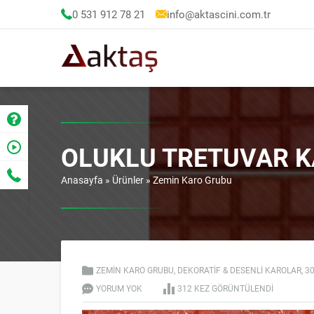
0 531 912 78 21
info@aktascini.com.tr
OLUKLU TRETUVAR 
Anasayfa
»
Ürünler
»
Zemin Karo Grubu
ZEMIN KARO GRUBU
,
DEKORATIF & DESENLI KAROLAR
,
3
YORUM YOK
312 KEZ GÖRÜNTÜLENDI