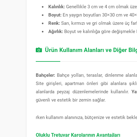
Kalınlık:
Genellikle 3 cm ve 4 cm olmak üzere i
Boyut:
En yaygın boyutları 30×30 cm ve 40×
Renk:
Sarı, kırmızı ve gri olmak üzere üç far
Ağırlık:
Boyut ve kalınlığa göre değişmekle bi
Ürün Kullanım Alanları ve Diğer Bilg
Bahçeler:
Bahçe yolları, teraslar, dinlenme alanlar
Site girişleri, apartman önleri gibi alanlara şık
alanlarda peyzaj düzenlemelerinde kullanılır.
Ya
güvenli ve estetik bir zemin sağlar.
rken kullanım alanınıza, bütçenize ve estetik bekle
Oluklu Tretuvar Karolarının Avantajları