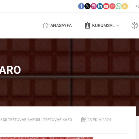
ANASAYFA
KURUMSAL
KARO
0X30 TRETUVAR KAROSU
,
TRETUVAR KARO
23 EKIM
2024