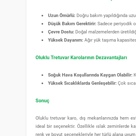
Uzun Ömürlü:
Doğru bakım yapıldığında uzun 
Düşük Bakım Gerektirir:
Sadece periyodik ol
Çevre Dostu:
Doğal malzemelerden üretildiği 
Yüksek Dayanım:
Ağır yük taşıma kapasitesi
Oluklu Tretuvar Karolarının Dezavantajları
Soğuk Hava Koşullarında Kaygan Olabilir:
K
Yüksek Sıcaklıklarda Genleşebilir:
Çok sıcak
Sonuç
Oluklu tretuvar karo, dış mekanlarınızda hem e
ideal bir seçenektir. Özellikle ıslak zeminlerde ka
renk ve boyut seçenekleriyle her türlü alana uyu